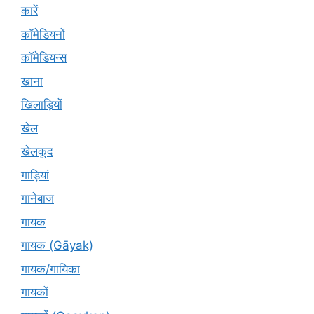
कारें
कॉमेडियनों
कॉमेडियन्स
खाना
खिलाड़ियों
खेल
खेलकूद
गाड़ियां
गानेबाज
गायक
गायक (Gāyak)
गायक/गायिका
गायकों