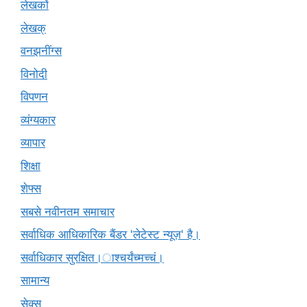
लेखकों
लेखक्
वनझनींग्स
विनोदी
विपणन
व्यंग्यकार
व्यापार
शिक्षा
शेफ्स
सबसे नवीनतम समाचार
सर्वाधिक आधिकारिक बैंडर 'लेटेस्ट न्यूज़' है।
सर्वाधिकार सुरक्षित।ाश्चर्यंच्मच्चं।
सामान्य
सेक्स