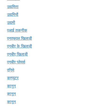
उद्यमिता
उद्यमियों
उद्यमी
एआई तकनीक
एनएफएल खिलाड़ी
एनबीए के खिलाड़ी
एनबीए खिलाड़ी
एनबीए प्लेयर्स
एनिमे
कम्प्यूटर
कानुन
क़ानून
कानून