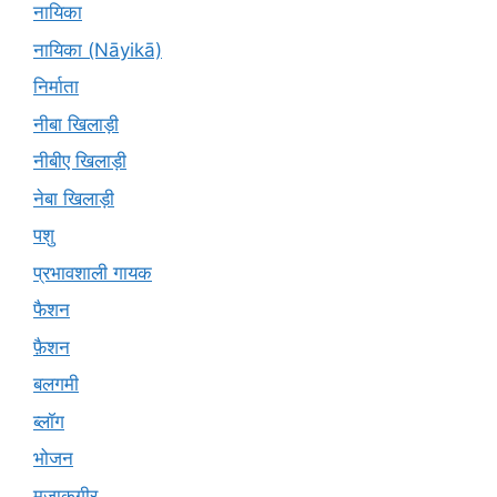
नायिका
नायिका (Nāyikā)
निर्माता
नीबा खिलाड़ी
नीबीए खिलाड़ी
नेबा खिलाड़ी
पशु
प्रभावशाली गायक
फैशन
फ़ैशन
बलगमी
ब्लॉग
भोजन
मज़ाकगीर