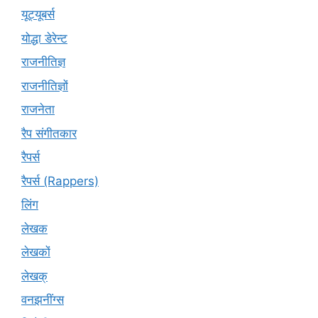
यूट्यूबर्स
योद्धा डेरेन्ट
राजनीतिज्ञ
राजनीतिज्ञों
राजनेता
रैप संगीतकार
रैपर्स
रैपर्स (Rappers)
लिंग
लेखक
लेखकों
लेखक्
वनझनींग्स