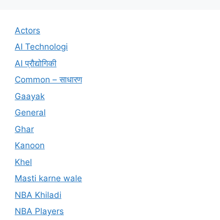
Actors
AI Technologi
AI प्रौद्योगिकी
Common – साधारण
Gaayak
General
Ghar
Kanoon
Khel
Masti karne wale
NBA Khiladi
NBA Players