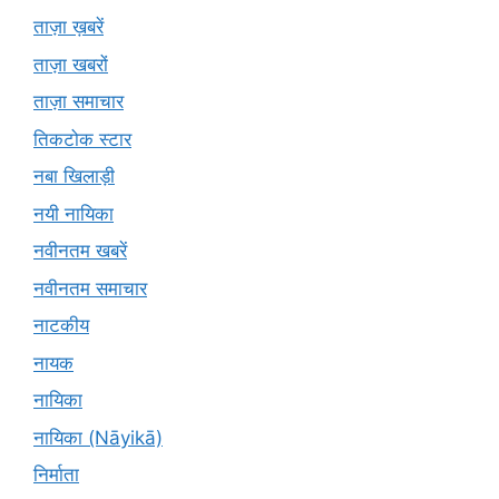
ताज़ा ख़बरें
ताज़ा खबरों
ताज़ा समाचार
तिकटोक स्टार
नबा खिलाड़ी
नयी नायिका
नवीनतम खबरें
नवीनतम समाचार
नाटकीय
नायक
नायिका
नायिका (Nāyikā)
निर्माता