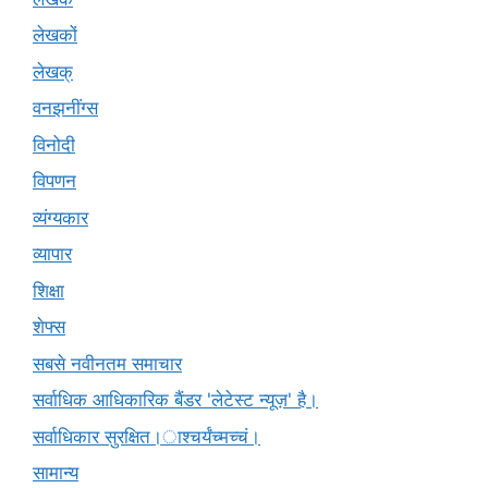
लेखकों
लेखक्
वनझनींग्स
विनोदी
विपणन
व्यंग्यकार
व्यापार
शिक्षा
शेफ्स
सबसे नवीनतम समाचार
सर्वाधिक आधिकारिक बैंडर 'लेटेस्ट न्यूज़' है।
सर्वाधिकार सुरक्षित।ाश्चर्यंच्मच्चं।
सामान्य