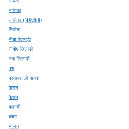
नायक
नायिका
नायिका (Nāyikā)
निर्माता
नीबा खिलाड़ी
नीबीए खिलाड़ी
नेबा खिलाड़ी
पशु
प्रभावशाली गायक
फ़ैशन
फैशन
बलगमी
ब्लॉग
भोजन