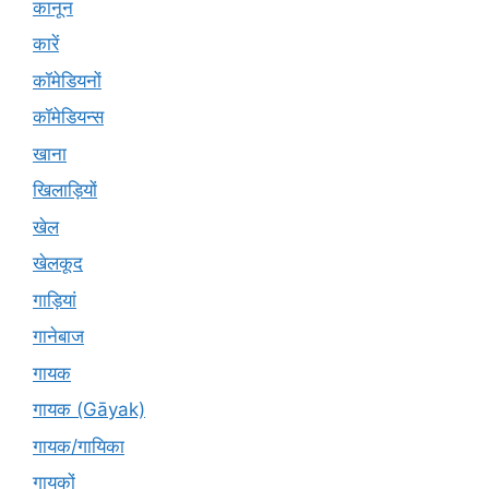
कानून
कारें
कॉमेडियनों
कॉमेडियन्स
खाना
खिलाड़ियों
खेल
खेलकूद
गाड़ियां
गानेबाज
गायक
गायक (Gāyak)
गायक/गायिका
गायकों