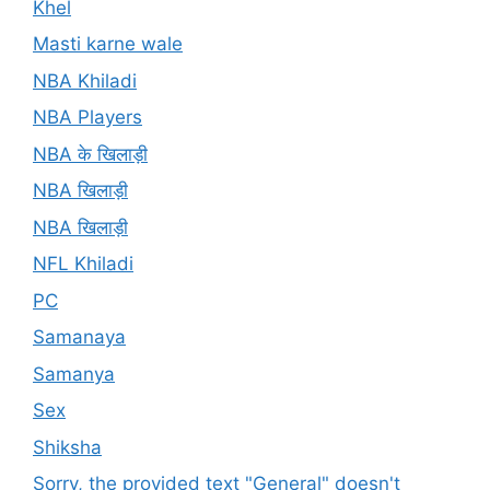
Khel
Masti karne wale
NBA Khiladi
NBA Players
NBA के खिलाड़ी
NBA खिलाड़ी
NBA खिलाड़ी
NFL Khiladi
PC
Samanaya
Samanya
Sex
Shiksha
Sorry, the provided text "General" doesn't