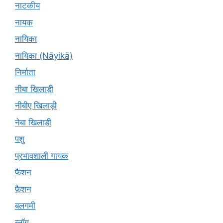
नाटकीय
नायक
नायिका
नायिका (Nāyikā)
निर्माता
नीबा खिलाड़ी
नीबीए खिलाड़ी
नेबा खिलाड़ी
पशु
प्रभावशाली गायक
फैशन
फ़ैशन
बलगमी
ब्लॉग