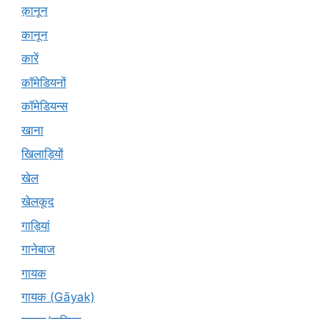
क़ानून
कानून
कारें
कॉमेडियनों
कॉमेडियन्स
खाना
खिलाड़ियों
खेल
खेलकूद
गाड़ियां
गानेबाज
गायक
गायक (Gāyak)