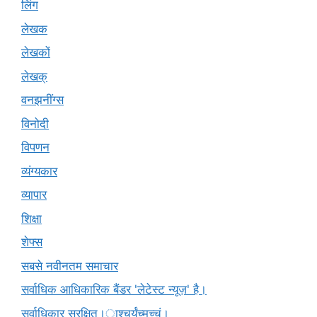
लिंग
लेखक
लेखकों
लेखक्
वनझनींग्स
विनोदी
विपणन
व्यंग्यकार
व्यापार
शिक्षा
शेफ्स
सबसे नवीनतम समाचार
सर्वाधिक आधिकारिक बैंडर 'लेटेस्ट न्यूज़' है।
सर्वाधिकार सुरक्षित।ाश्चर्यंच्मच्चं।