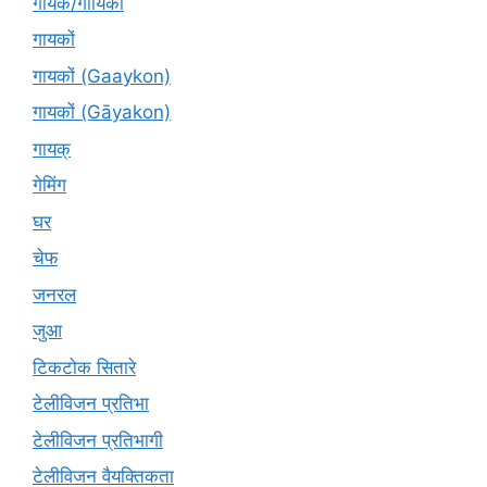
गायक/गायिका
गायकों
गायकों (Gaaykon)
गायकों (Gāyakon)
गायक्
गेमिंग
घर
चेफ
जनरल
जुआ
टिकटोक सितारे
टेलीविजन प्रतिभा
टेलीविजन प्रतिभागी
टेलीविजन वैयक्तिकता