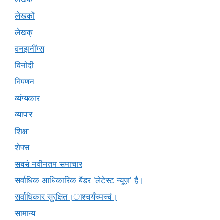
लेखकों
लेखक्
वनझनींग्स
विनोदी
विपणन
व्यंग्यकार
व्यापार
शिक्षा
शेफ्स
सबसे नवीनतम समाचार
सर्वाधिक आधिकारिक बैंडर 'लेटेस्ट न्यूज़' है।
सर्वाधिकार सुरक्षित।ाश्चर्यंच्मच्चं।
सामान्य