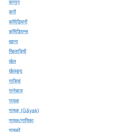
कानून
कारें
कॉमेडियनों
कॉमेडियन्स
खाना
खिलाड़ियों
खेल
खेलकूद
गाड़ियां
गानेबाज
गायक
गायक (Gāyak)
गायक/गायिका
गायकों