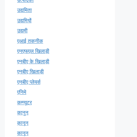
उद्यमिता
उद्यमियों
उद्यमी
एआई तकनीक
एनएफएल खिलाड़ी
एनबीए के खिलाड़ी
एनबीए खिलाड़ी
एनबीए प्लेयर्स
एनिमे
कम्प्यूटर
कानुन
क़ानून
कानून