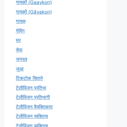
गायकों (Gaaykon)
गायकों (Gāyakon)
गायक्
गेमिंग
घर
चेफ
जनरल
जुआ
टिकटोक सितारे
टेलीविजन प्रतिभा
टेलीविजन प्रतिभागी
टेलीविजन वैयक्तिकता
टेलीविजन व्यक्तित्व
टेलीविज़न व्यक्तित्व