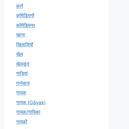
कारें
कॉमेडियनों
कॉमेडियन्स
खाना
खिलाड़ियों
खेल
खेलकूद
गाड़ियां
गानेबाज
गायक
गायक (Gāyak)
गायक/गायिका
गायकों