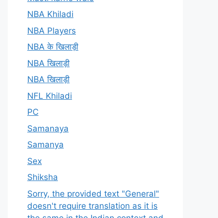
NBA Khiladi
NBA Players
NBA के खिलाड़ी
NBA खिलाड़ी
NBA खिलाड़ी
NFL Khiladi
PC
Samanaya
Samanya
Sex
Shiksha
Sorry, the provided text "General"
doesn't require translation as it is
the same in the Indian context and