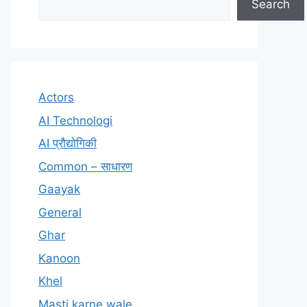
Search
Actors
AI Technologi
AI प्रौद्योगिकी
Common – साधारण
Gaayak
General
Ghar
Kanoon
Khel
Masti karne wale