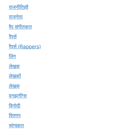
राजनीतिज्ञों
राजनेता
रैप संगीतकार
रैपर्स
रैपर्स (Rappers)
लिंग
लेखक
लेखकों
लेखक्
वनझनींग्स
विनोदी
विपणन
व्यंग्यकार