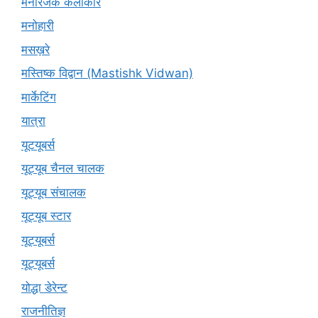
मनोरंजक कलाकार
मनोहारी
मसख़रे
मस्तिष्क विद्वान (Mastishk Vidwan)
मार्केटिंग
यात्रा
यूटयूबर्स
यूट्यूब चैनल चालक
यूट्यूब संचालक
यूट्यूब स्टार
यूट्‍यूबर्स
यूट्यूबर्स
योद्धा डेरेन्ट
राजनीतिज्ञ