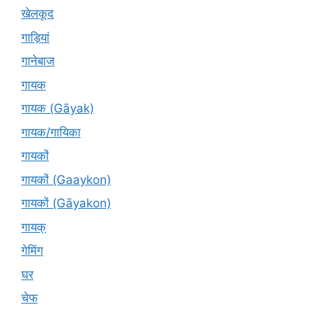
खेलकूद
गाड़ियां
गानेबाज
गायक
गायक (Gāyak)
गायक/गायिका
गायकों
गायकों (Gaaykon)
गायकों (Gāyakon)
गायक्
गेमिंग
घर
चेफ