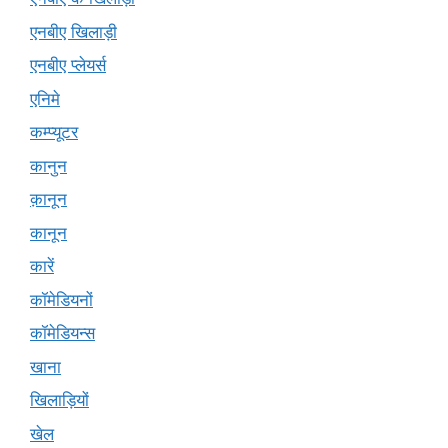
एनबीए खिलाड़ी
एनबीए प्लेयर्स
एनिमे
कम्प्यूटर
कानुन
क़ानून
कानून
कारें
कॉमेडियनों
कॉमेडियन्स
खाना
खिलाड़ियों
खेल