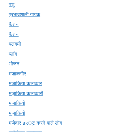
पशु
प्रभावशाली गायक
फ़ैशन
फैशन
बलगमी
ब्लॉग
भोजन
मज़ाकगीर
मजाकिया कलाकार
मज़ाकिया कलाकारों
मजाकियों
मज़ाकियों
मज़ेदार ак्ट करने वाले लोग