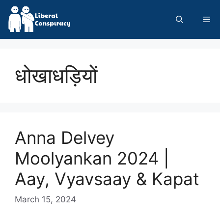
Skip
to
Me
content
धोखाधड़ियों
Anna Delvey
Moolyankan 2024 |
Aay, Vyavsaay & Kapat
March 15, 2024