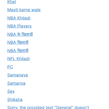
Khel
Masti karne wale
NBA Khiladi
NBA Players
NBA के खिलाड़ी
NBA खिलाड़ी
NBA खिलाड़ी
NFL Khiladi
PC
Samanaya
Samanya
Sex
Shiksha
Sorry, the provided text "General" doesn't