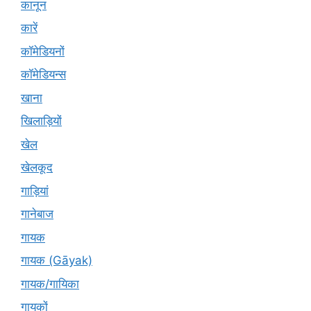
कानून
कारें
कॉमेडियनों
कॉमेडियन्स
खाना
खिलाड़ियों
खेल
खेलकूद
गाड़ियां
गानेबाज
गायक
गायक (Gāyak)
गायक/गायिका
गायकों