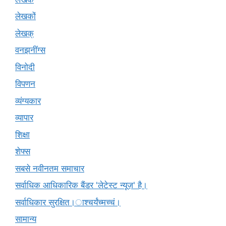
लेखकों
लेखक्
वनझनींग्स
विनोदी
विपणन
व्यंग्यकार
व्यापार
शिक्षा
शेफ्स
सबसे नवीनतम समाचार
सर्वाधिक आधिकारिक बैंडर 'लेटेस्ट न्यूज़' है।
सर्वाधिकार सुरक्षित।ाश्चर्यंच्मच्चं।
सामान्य