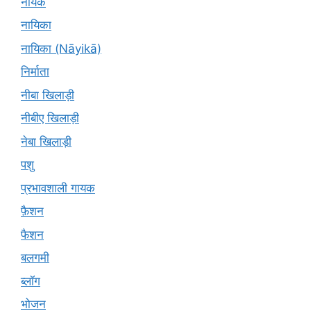
नायक
नायिका
नायिका (Nāyikā)
निर्माता
नीबा खिलाड़ी
नीबीए खिलाड़ी
नेबा खिलाड़ी
पशु
प्रभावशाली गायक
फ़ैशन
फैशन
बलगमी
ब्लॉग
भोजन