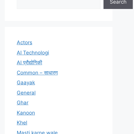
Search
Actors
AI Technologi
AI प्रौद्योगिकी
Common – साधारण
Gaayak
General
Ghar
Kanoon
Khel
Masti karne wale