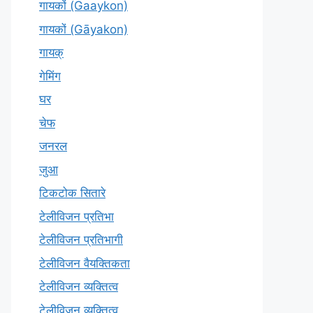
गायकों (Gaaykon)
गायकों (Gāyakon)
गायक्
गेमिंग
घर
चेफ
जनरल
जुआ
टिकटोक सितारे
टेलीविजन प्रतिभा
टेलीविजन प्रतिभागी
टेलीविजन वैयक्तिकता
टेलीविजन व्यक्तित्व
टेलीविज़न व्यक्तित्व