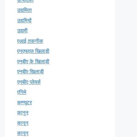
उद्यमिता
उद्यमियों
उद्यमी
एआई तकनीक
एनएफएल खिलाड़ी
एनबीए के खिलाड़ी
एनबीए खिलाड़ी
एनबीए प्लेयर्स
एनिमे
कम्प्यूटर
कानुन
क़ानून
कानून