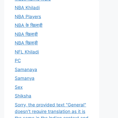
NBA Khiladi
NBA Players
NBA के खिलाड़ी
NBA खिलाड़ी
NBA खिलाड़ी
NFL Khiladi
PC
Samanaya
Samanya
Sex
Shiksha
Sorry, the provided text "General"
doesn't require translation as it is
the same in the Indian context and