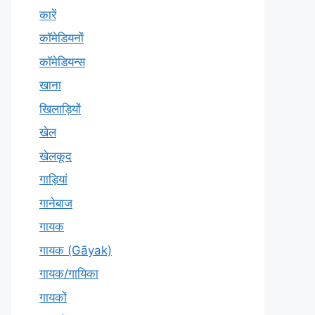
कारें
कॉमेडियनों
कॉमेडियन्स
खाना
खिलाड़ियों
खेल
खेलकूद
गाड़ियां
गानेबाज
गायक
गायक (Gāyak)
गायक/गायिका
गायकों