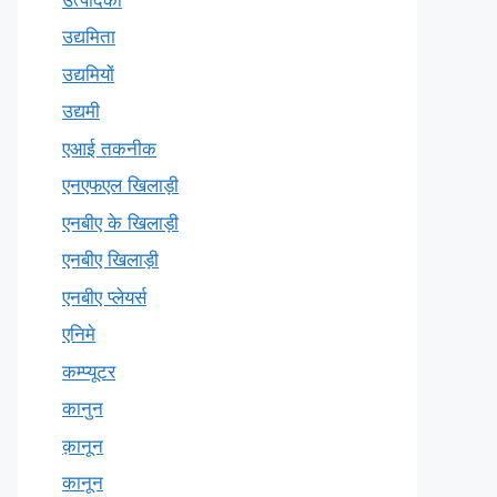
उद्यमिता
उद्यमियों
उद्यमी
एआई तकनीक
एनएफएल खिलाड़ी
एनबीए के खिलाड़ी
एनबीए खिलाड़ी
एनबीए प्लेयर्स
एनिमे
कम्प्यूटर
कानुन
क़ानून
कानून