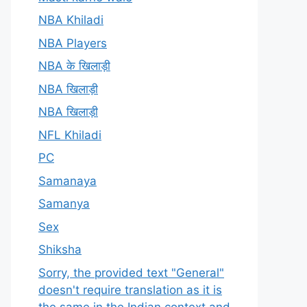
NBA Khiladi
NBA Players
NBA के खिलाड़ी
NBA खिलाड़ी
NBA खिलाड़ी
NFL Khiladi
PC
Samanaya
Samanya
Sex
Shiksha
Sorry, the provided text "General"
doesn't require translation as it is
the same in the Indian context and