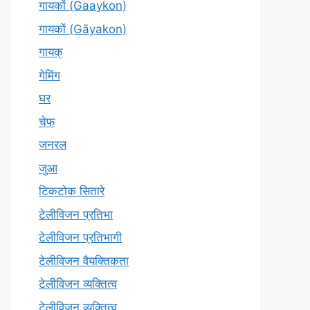
गायकों (Gaaykon)
गायकों (Gāyakon)
गायक्
गेमिंग
घर
चेफ
जनरल
जुआ
टिकटोक सितारे
टेलीविजन प्रतिभा
टेलीविजन प्रतिभागी
टेलीविजन वैयक्तिकता
टेलीविजन व्यक्तित्व
टेलीविज़न व्यक्तित्व