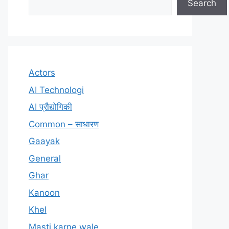
Search
Actors
AI Technologi
AI प्रौद्योगिकी
Common – साधारण
Gaayak
General
Ghar
Kanoon
Khel
Masti karne wale