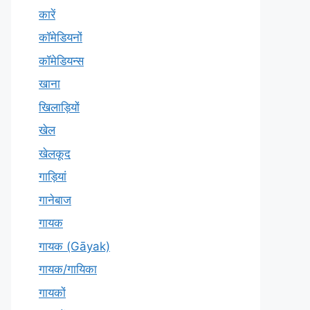
कारें
कॉमेडियनों
कॉमेडियन्स
खाना
खिलाड़ियों
खेल
खेलकूद
गाड़ियां
गानेबाज
गायक
गायक (Gāyak)
गायक/गायिका
गायकों