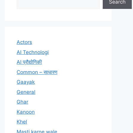
Search
Actors
AI Technologi
AI प्रौद्योगिकी
Common – साधारण
Gaayak
General
Ghar
Kanoon
Khel
Masti karne wale