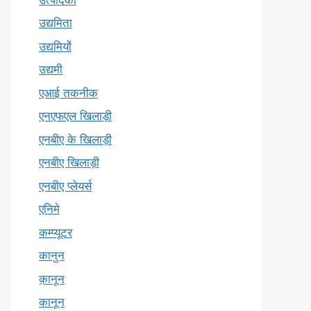
उद्यमिता
उद्यमियों
उद्यमी
एआई तकनीक
एनएफएल खिलाड़ी
एनबीए के खिलाड़ी
एनबीए खिलाड़ी
एनबीए प्लेयर्स
एनिमे
कम्प्यूटर
कानुन
क़ानून
कानून