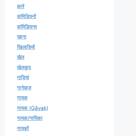
कारें
कॉमेडियनों
कॉमेडियन्स
खाना
खिलाड़ियों
खेल
खेलकूद
गाड़ियां
गानेबाज
गायक
गायक (Gāyak)
गायक/गायिका
गायकों