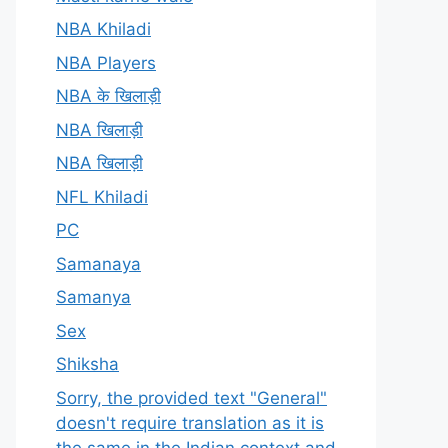
NBA Khiladi
NBA Players
NBA के खिलाड़ी
NBA खिलाड़ी
NBA खिलाड़ी
NFL Khiladi
PC
Samanaya
Samanya
Sex
Shiksha
Sorry, the provided text "General"
doesn't require translation as it is
the same in the Indian context and