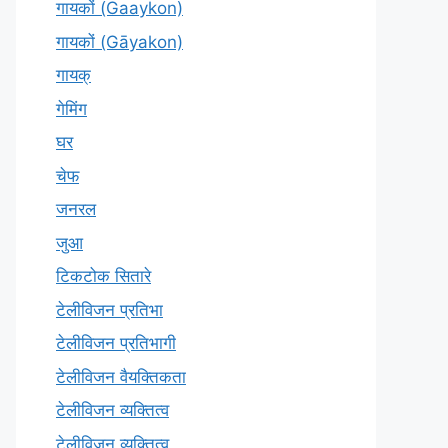
गायकों (Gaaykon)
गायकों (Gāyakon)
गायक्
गेमिंग
घर
चेफ
जनरल
जुआ
टिकटोक सितारे
टेलीविजन प्रतिभा
टेलीविजन प्रतिभागी
टेलीविजन वैयक्तिकता
टेलीविजन व्यक्तित्व
टेलीविज़न व्यक्तित्व