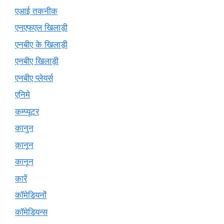
एआई तकनीक
एनएफएल खिलाड़ी
एनबीए के खिलाड़ी
एनबीए खिलाड़ी
एनबीए प्लेयर्स
एनिमे
कम्प्यूटर
कानुन
क़ानून
कानून
कारें
कॉमेडियनों
कॉमेडियन्स