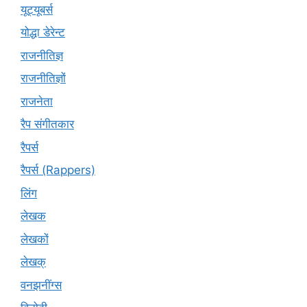
यूट्‍यूबर्स
योद्धा डेरेन्ट
राजनीतिज्ञ
राजनीतिज्ञों
राजनेता
रैप संगीतकार
रैपर्स
रैपर्स (Rappers)
लिंग
लेखक
लेखकों
लेखक्
वनझनींग्स