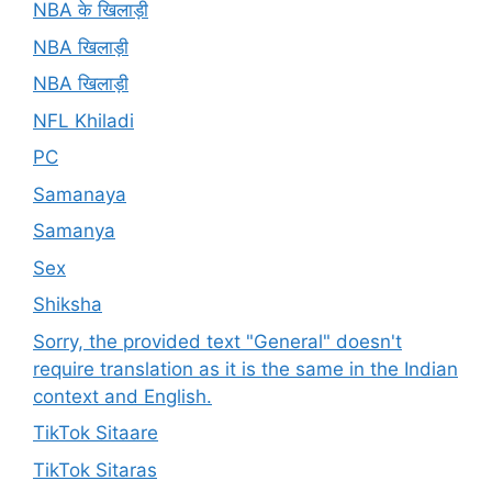
NBA के खिलाड़ी
NBA खिलाड़ी
NBA खिलाड़ी
NFL Khiladi
PC
Samanaya
Samanya
Sex
Shiksha
Sorry, the provided text "General" doesn't
require translation as it is the same in the Indian
context and English.
TikTok Sitaare
TikTok Sitaras