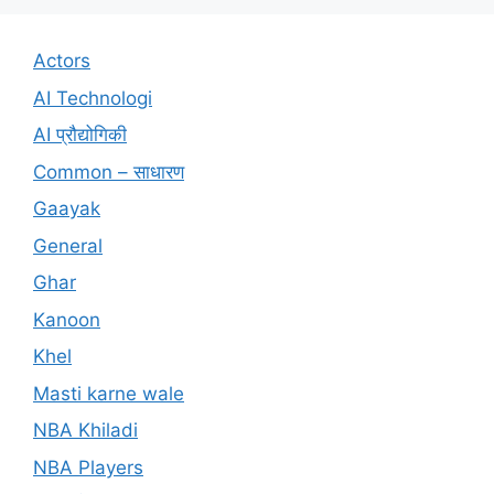
Actors
AI Technologi
AI प्रौद्योगिकी
Common – साधारण
Gaayak
General
Ghar
Kanoon
Khel
Masti karne wale
NBA Khiladi
NBA Players