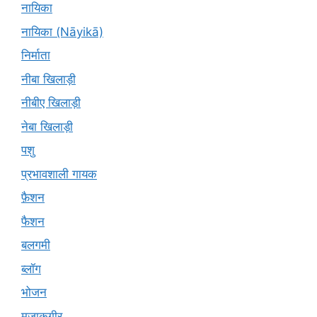
नायिका
नायिका (Nāyikā)
निर्माता
नीबा खिलाड़ी
नीबीए खिलाड़ी
नेबा खिलाड़ी
पशु
प्रभावशाली गायक
फ़ैशन
फैशन
बलगमी
ब्लॉग
भोजन
मज़ाकगीर