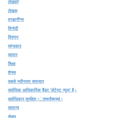
लेखकों
लेखक्
वनझनींग्स
विनोदी
विपणन
व्यंग्यकार
व्यापार
शिक्षा
शेफ्स
सबसे नवीनतम समाचार
सर्वाधिक आधिकारिक बैंडर 'लेटेस्ट न्यूज़' है।
सर्वाधिकार सुरक्षित।ाश्चर्यंच्मच्चं।
सामान्य
सेक्स