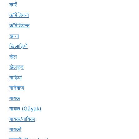
कारें
कॉमेडियनों
कॉमेडियन्स
खाना
खिलाड़ियों
खेल
खेलकूद
गाड़ियां
गानेबाज
गायक
गायक (Gāyak)
गायक/गायिका
गायकों