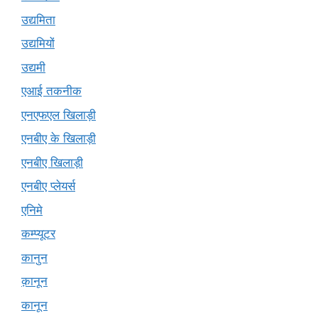
उद्यमिता
उद्यमियों
उद्यमी
एआई तकनीक
एनएफएल खिलाड़ी
एनबीए के खिलाड़ी
एनबीए खिलाड़ी
एनबीए प्लेयर्स
एनिमे
कम्प्यूटर
कानुन
क़ानून
कानून