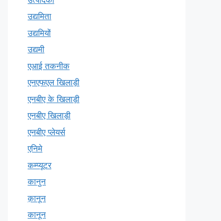
उद्यमिता
उद्यमियों
उद्यमी
एआई तकनीक
एनएफएल खिलाड़ी
एनबीए के खिलाड़ी
एनबीए खिलाड़ी
एनबीए प्लेयर्स
एनिमे
कम्प्यूटर
कानुन
क़ानून
कानून