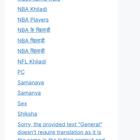
NBA Khiladi
NBA Players
NBA के खिलाड़ी
NBA खिलाड़ी
NBA खिलाड़ी
NFL Khiladi
PC
Samanaya
Samanya
Sex
Shiksha
Sorry, the provided text "General"
doesn't require translation as it is
the same in the Indian context and