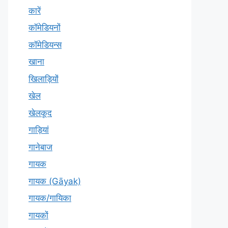
कारें
कॉमेडियनों
कॉमेडियन्स
खाना
खिलाड़ियों
खेल
खेलकूद
गाड़ियां
गानेबाज
गायक
गायक (Gāyak)
गायक/गायिका
गायकों