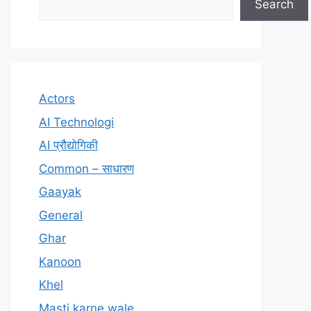
Search
Actors
AI Technologi
AI प्रौद्योगिकी
Common – साधारण
Gaayak
General
Ghar
Kanoon
Khel
Masti karne wale