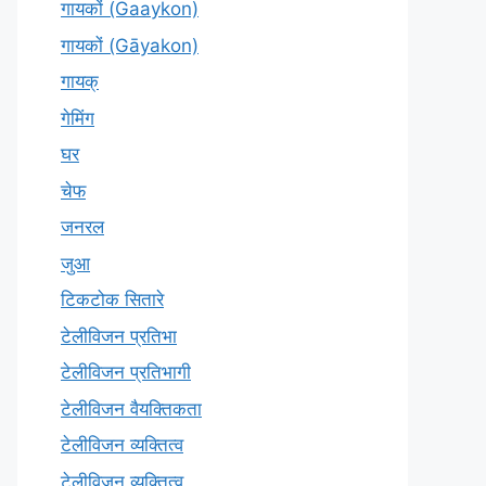
गायकों (Gaaykon)
गायकों (Gāyakon)
गायक्
गेमिंग
घर
चेफ
जनरल
जुआ
टिकटोक सितारे
टेलीविजन प्रतिभा
टेलीविजन प्रतिभागी
टेलीविजन वैयक्तिकता
टेलीविजन व्यक्तित्व
टेलीविज़न व्यक्तित्व