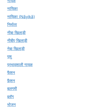
नायक
नायिका
नायिका (Nāyikā)
निर्माता
नीबा खिलाड़ी
नीबीए खिलाड़ी
नेबा खिलाड़ी
पशु
प्रभावशाली गायक
फैशन
फ़ैशन
बलगमी
ब्लॉग
भोजन