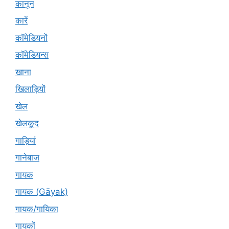
कानून
कारें
कॉमेडियनों
कॉमेडियन्स
खाना
खिलाड़ियों
खेल
खेलकूद
गाड़ियां
गानेबाज
गायक
गायक (Gāyak)
गायक/गायिका
गायकों