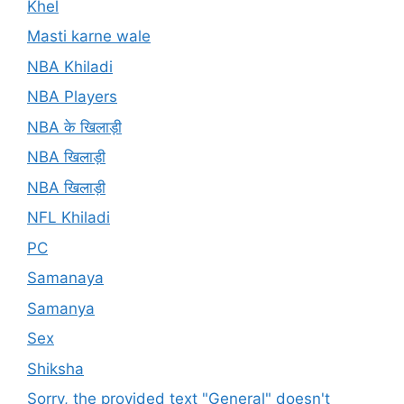
Khel
Masti karne wale
NBA Khiladi
NBA Players
NBA के खिलाड़ी
NBA खिलाड़ी
NBA खिलाड़ी
NFL Khiladi
PC
Samanaya
Samanya
Sex
Shiksha
Sorry, the provided text "General" doesn't