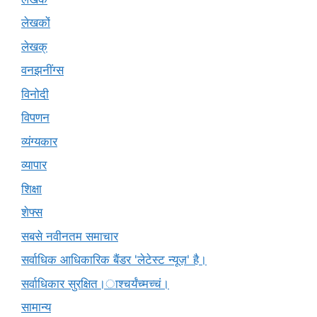
लेखकों
लेखक्
वनझनींग्स
विनोदी
विपणन
व्यंग्यकार
व्यापार
शिक्षा
शेफ्स
सबसे नवीनतम समाचार
सर्वाधिक आधिकारिक बैंडर 'लेटेस्ट न्यूज़' है।
सर्वाधिकार सुरक्षित।ाश्चर्यंच्मच्चं।
सामान्य