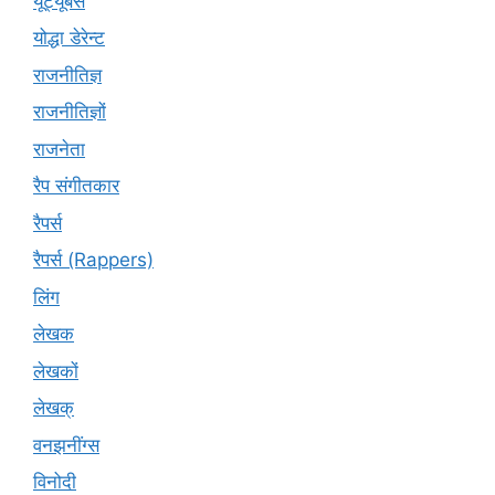
यूट्यूबर्स
योद्धा डेरेन्ट
राजनीतिज्ञ
राजनीतिज्ञों
राजनेता
रैप संगीतकार
रैपर्स
रैपर्स (Rappers)
लिंग
लेखक
लेखकों
लेखक्
वनझनींग्स
विनोदी