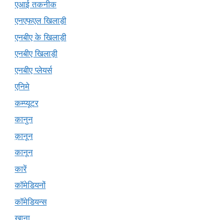
एआई तकनीक
एनएफएल खिलाड़ी
एनबीए के खिलाड़ी
एनबीए खिलाड़ी
एनबीए प्लेयर्स
एनिमे
कम्प्यूटर
कानुन
क़ानून
कानून
कारें
कॉमेडियनों
कॉमेडियन्स
खाना