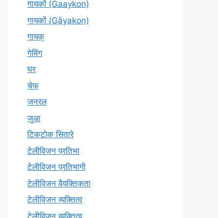
गायकों (Gaaykon)
गायकों (Gāyakon)
गायक्
गेमिंग
घर
चेफ
जनरल
जुआ
टिकटोक सितारे
टेलीविजन प्रतिभा
टेलीविजन प्रतिभागी
टेलीविजन वैयक्तिकता
टेलीविजन व्यक्तित्व
टेलीविज़न व्यक्तित्व