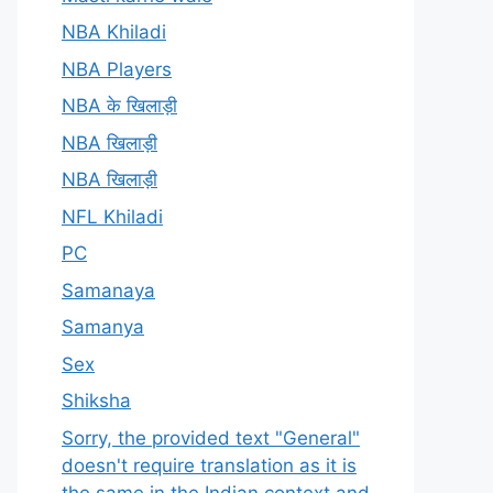
NBA Khiladi
NBA Players
NBA के खिलाड़ी
NBA खिलाड़ी
NBA खिलाड़ी
NFL Khiladi
PC
Samanaya
Samanya
Sex
Shiksha
Sorry, the provided text "General"
doesn't require translation as it is
the same in the Indian context and