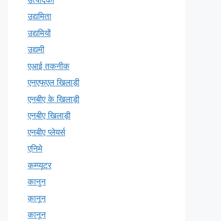
उद्यमिता
उद्यमियों
उद्यमी
एआई तकनीक
एनएफएल खिलाड़ी
एनबीए के खिलाड़ी
एनबीए खिलाड़ी
एनबीए प्लेयर्स
एनिमे
कम्प्यूटर
कानुन
क़ानून
कानून