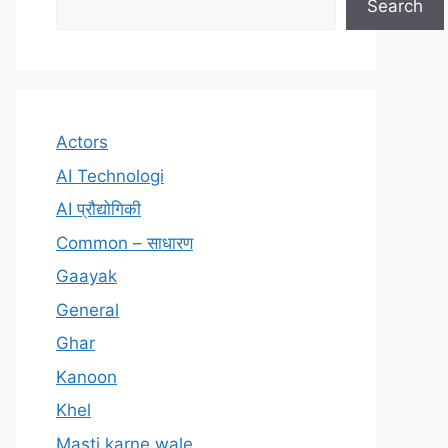
Search
Actors
AI Technologi
AI प्रौद्योगिकी
Common – साधारण
Gaayak
General
Ghar
Kanoon
Khel
Masti karne wale