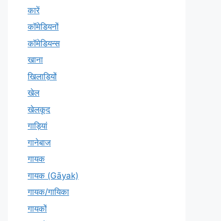
कारें
कॉमेडियनों
कॉमेडियन्स
खाना
खिलाड़ियों
खेल
खेलकूद
गाड़ियां
गानेबाज
गायक
गायक (Gāyak)
गायक/गायिका
गायकों