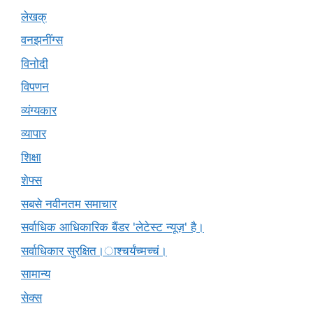
लेखक्
वनझनींग्स
विनोदी
विपणन
व्यंग्यकार
व्यापार
शिक्षा
शेफ्स
सबसे नवीनतम समाचार
सर्वाधिक आधिकारिक बैंडर 'लेटेस्ट न्यूज़' है।
सर्वाधिकार सुरक्षित।ाश्चर्यंच्मच्चं।
सामान्य
सेक्स