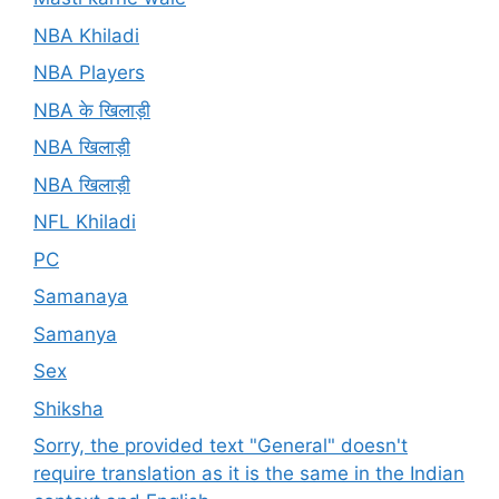
NBA Khiladi
NBA Players
NBA के खिलाड़ी
NBA खिलाड़ी
NBA खिलाड़ी
NFL Khiladi
PC
Samanaya
Samanya
Sex
Shiksha
Sorry, the provided text "General" doesn't
require translation as it is the same in the Indian