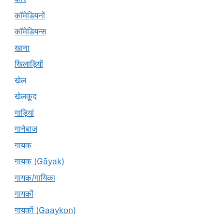
कॉमेडियनों
कॉमेडियन्स
खाना
खिलाड़ियों
खेल
खेलकूद
गाड़ियां
गानेबाज
गायक
गायक (Gāyak)
गायक/गायिका
गायकों
गायकों (Gaaykon)