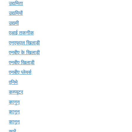
उद्यमिता
उद्यमियों
उद्यमी
एआई तकनीक
एनएफएल खिलाड़ी
एनबीए के खिलाड़ी
एनबीए खिलाड़ी
एनबीए प्लेयर्स
एनिमे
कम्प्यूटर
कानुन
क़ानून
कानून
कारें