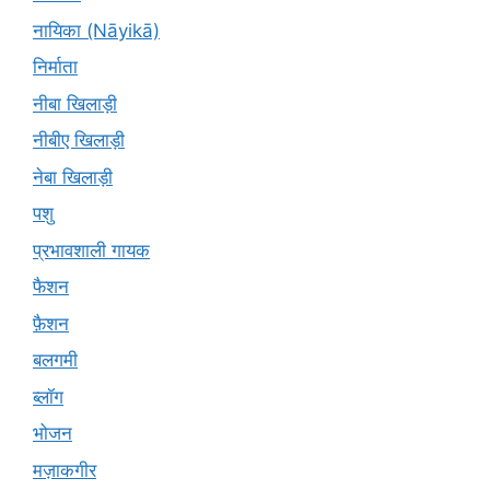
नायिका (Nāyikā)
निर्माता
नीबा खिलाड़ी
नीबीए खिलाड़ी
नेबा खिलाड़ी
पशु
प्रभावशाली गायक
फैशन
फ़ैशन
बलगमी
ब्लॉग
भोजन
मज़ाकगीर