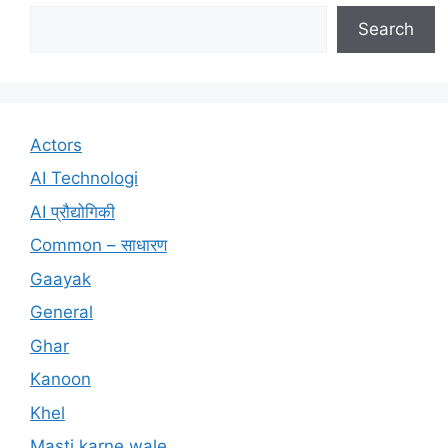
Search
Actors
AI Technologi
AI प्रौद्योगिकी
Common – साधारण
Gaayak
General
Ghar
Kanoon
Khel
Masti karne wale