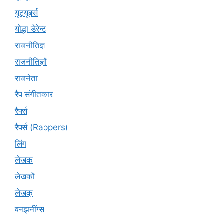
यूट्‍यूबर्स
योद्धा डेरेन्ट
राजनीतिज्ञ
राजनीतिज्ञों
राजनेता
रैप संगीतकार
रैपर्स
रैपर्स (Rappers)
लिंग
लेखक
लेखकों
लेखक्
वनझनींग्स