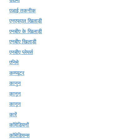
उद्यमी
एआई तकनीक
एनएफएल खिलाड़ी
एनबीए के खिलाड़ी
एनबीए खिलाड़ी
एनबीए प्लेयर्स
एनिमे
कम्प्यूटर
कानुन
क़ानून
कानून
कारें
कॉमेडियनों
कॉमेडियन्स