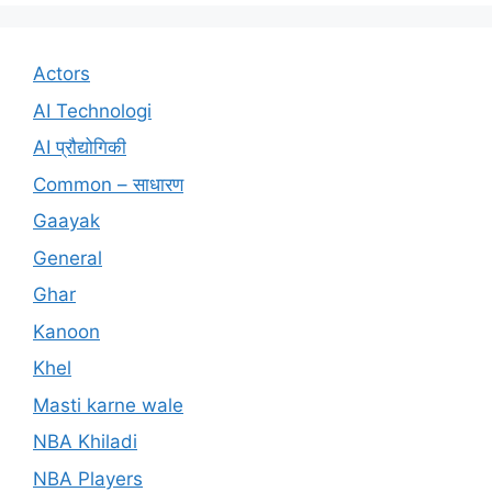
Actors
AI Technologi
AI प्रौद्योगिकी
Common – साधारण
Gaayak
General
Ghar
Kanoon
Khel
Masti karne wale
NBA Khiladi
NBA Players