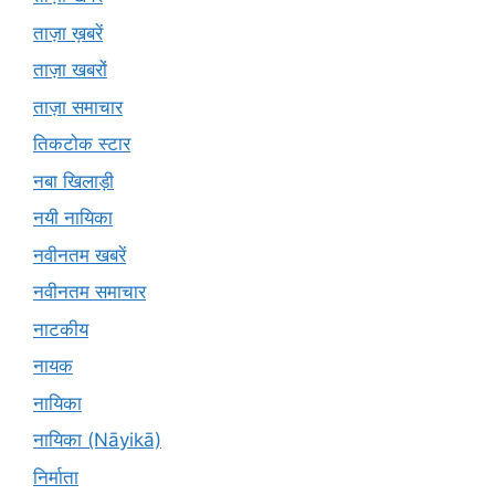
ताज़ा ख़बरें
ताज़ा खबरों
ताज़ा समाचार
तिकटोक स्टार
नबा खिलाड़ी
नयी नायिका
नवीनतम खबरें
नवीनतम समाचार
नाटकीय
नायक
नायिका
नायिका (Nāyikā)
निर्माता