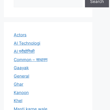
Search
Actors
AI Technologi
AI प्रौद्योगिकी
Common – साधारण
Gaayak
General
Ghar
Kanoon
Khel
Masti karne wale