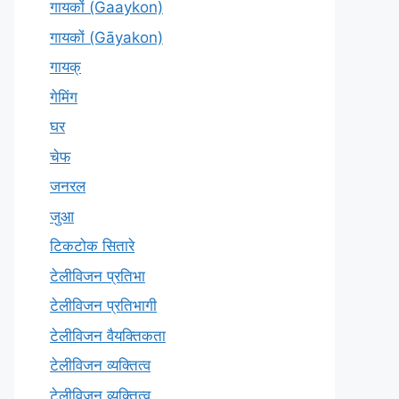
गायकों (Gaaykon)
गायकों (Gāyakon)
गायक्
गेमिंग
घर
चेफ
जनरल
जुआ
टिकटोक सितारे
टेलीविजन प्रतिभा
टेलीविजन प्रतिभागी
टेलीविजन वैयक्तिकता
टेलीविजन व्यक्तित्व
टेलीविज़न व्यक्तित्व