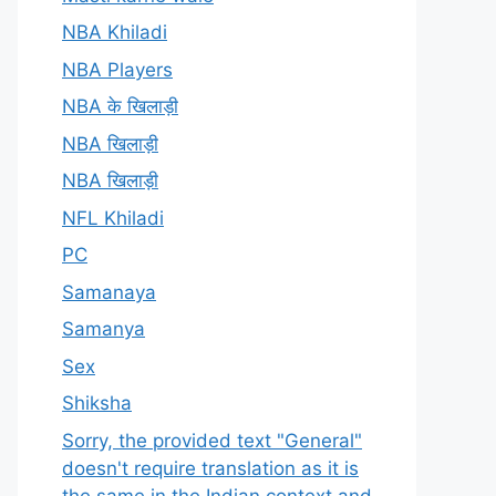
NBA Khiladi
NBA Players
NBA के खिलाड़ी
NBA खिलाड़ी
NBA खिलाड़ी
NFL Khiladi
PC
Samanaya
Samanya
Sex
Shiksha
Sorry, the provided text "General"
doesn't require translation as it is
the same in the Indian context and