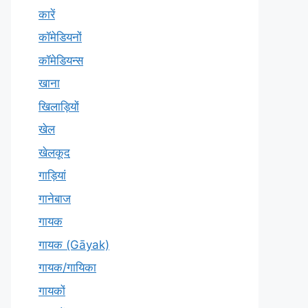
कारें
कॉमेडियनों
कॉमेडियन्स
खाना
खिलाड़ियों
खेल
खेलकूद
गाड़ियां
गानेबाज
गायक
गायक (Gāyak)
गायक/गायिका
गायकों