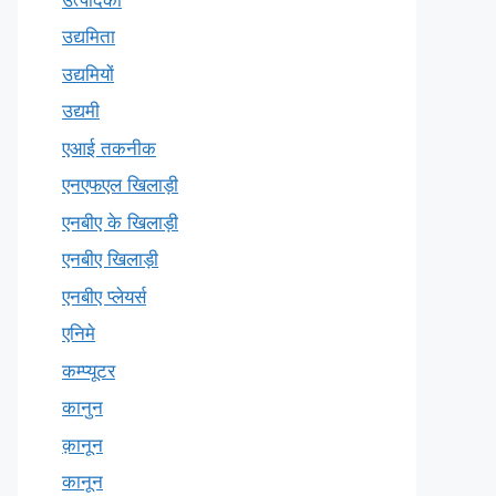
उद्यमिता
उद्यमियों
उद्यमी
एआई तकनीक
एनएफएल खिलाड़ी
एनबीए के खिलाड़ी
एनबीए खिलाड़ी
एनबीए प्लेयर्स
एनिमे
कम्प्यूटर
कानुन
क़ानून
कानून