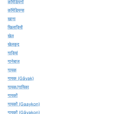
कॉमेडियनों
कॉमेडियन्स
खाना
खिलाड़ियों
खेल
खेलकूद
गाड़ियां
गानेबाज
गायक
गायक (Gāyak)
गायक/गायिका
गायकों
गायकों (Gaaykon)
गायकों (Gāyakon)