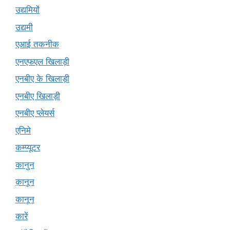
उद्यमियों
उद्यमी
एआई तकनीक
एनएफएल खिलाड़ी
एनबीए के खिलाड़ी
एनबीए खिलाड़ी
एनबीए प्लेयर्स
एनिमे
कम्प्यूटर
कानुन
क़ानून
कानून
कारें