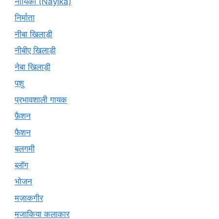
नायिका (Nāyikā)
निर्माता
नीबा खिलाड़ी
नीबीए खिलाड़ी
नेबा खिलाड़ी
पशु
प्रभावशाली गायक
फ़ैशन
फैशन
बलगमी
ब्लॉग
भोजन
मज़ाकगीर
मजाकिया कलाकार