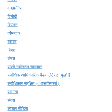
वनझनींग्स
विनोदी
विपणन
व्यंग्यकार
व्यापार
शिक्षा
शेफ्स
सबसे नवीनतम समाचार
सर्वाधिक आधिकारिक बैंडर 'लेटेस्ट न्यूज़' है।
सर्वाधिकार सुरक्षित।ाश्चर्यंच्मच्चं।
सामान्य
सेक्स
सोशल मीडिया