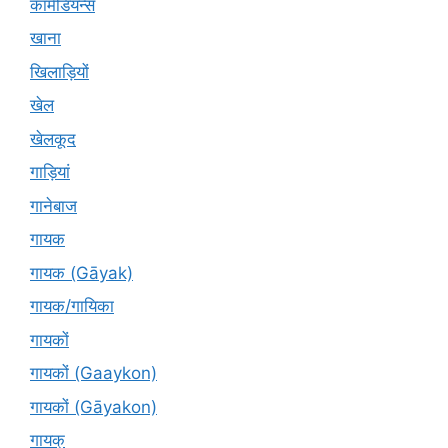
कॉमेडियन्स
खाना
खिलाड़ियों
खेल
खेलकूद
गाड़ियां
गानेबाज
गायक
गायक (Gāyak)
गायक/गायिका
गायकों
गायकों (Gaaykon)
गायकों (Gāyakon)
गायक्