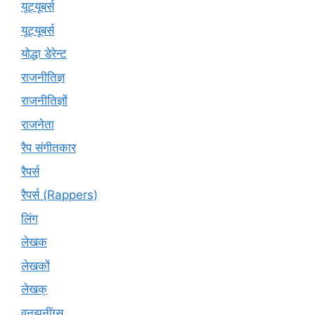
यूट्‍यूबर्स
यूट्यूबर्स
योद्धा डेरेन्ट
राजनीतिज्ञ
राजनीतिज्ञों
राजनेता
रैप संगीतकार
रैपर्स
रैपर्स (Rappers)
लिंग
लेखक
लेखकों
लेखक्
वनझनींग्स