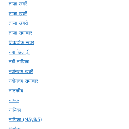
ताज़ा खबरें
ताज़ा ख़बरें
ताज़ा खबरों
ताज़ा समाचार
तिकटोक स्टार
नबा खिलाड़ी
नयी नायिका
नवीनतम खबरें
नवीनतम समाचार
नाटकीय
नायक
नायिका
नायिका (Nāyikā)