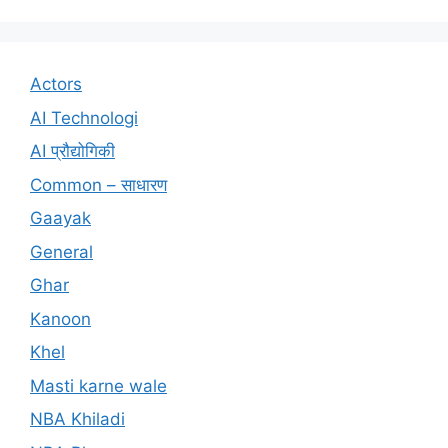
Actors
AI Technologi
AI प्रौद्योगिकी
Common – साधारण
Gaayak
General
Ghar
Kanoon
Khel
Masti karne wale
NBA Khiladi