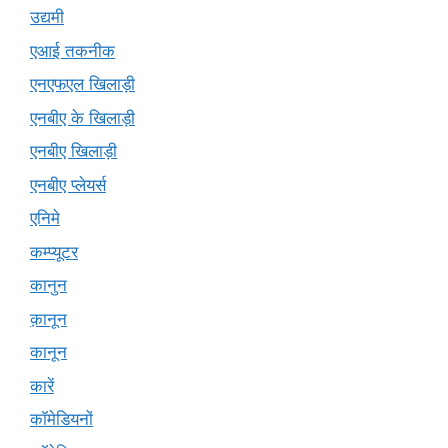
उद्यमी
एआई तकनीक
एनएफएल खिलाड़ी
एनबीए के खिलाड़ी
एनबीए खिलाड़ी
एनबीए प्लेयर्स
एनिमे
कम्प्यूटर
कानुन
क़ानून
कानून
कारें
कॉमेडियनों