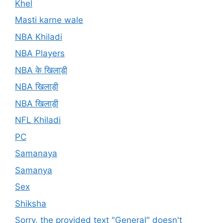
Khel
Masti karne wale
NBA Khiladi
NBA Players
NBA के खिलाड़ी
NBA खिलाड़ी
NBA खिलाड़ी
NFL Khiladi
PC
Samanaya
Samanya
Sex
Shiksha
Sorry, the provided text "General" doesn't