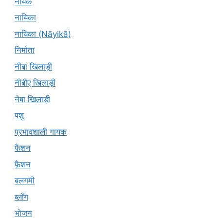
नायक
नायिका
नायिका (Nāyikā)
निर्माता
नीबा खिलाड़ी
नीबीए खिलाड़ी
नेबा खिलाड़ी
पशु
प्रभावशाली गायक
फैशन
फ़ैशन
बलगमी
ब्लॉग
भोजन