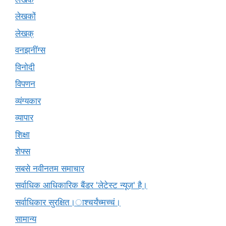
लेखकों
लेखक्
वनझनींग्स
विनोदी
विपणन
व्यंग्यकार
व्यापार
शिक्षा
शेफ्स
सबसे नवीनतम समाचार
सर्वाधिक आधिकारिक बैंडर 'लेटेस्ट न्यूज़' है।
सर्वाधिकार सुरक्षित।ाश्चर्यंच्मच्चं।
सामान्य