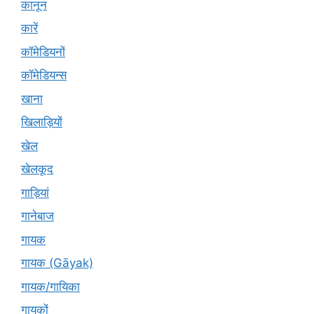
कानून
कारें
कॉमेडियनों
कॉमेडियन्स
खाना
खिलाड़ियों
खेल
खेलकूद
गाड़ियां
गानेबाज
गायक
गायक (Gāyak)
गायक/गायिका
गायकों