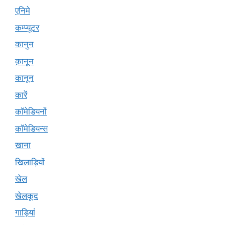
एनिमे
कम्प्यूटर
कानुन
क़ानून
कानून
कारें
कॉमेडियनों
कॉमेडियन्स
खाना
खिलाड़ियों
खेल
खेलकूद
गाड़ियां