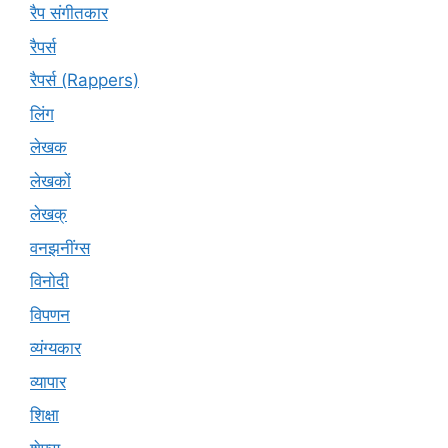
रैप संगीतकार
रैपर्स
रैपर्स (Rappers)
लिंग
लेखक
लेखकों
लेखक्
वनझनींग्स
विनोदी
विपणन
व्यंग्यकार
व्यापार
शिक्षा