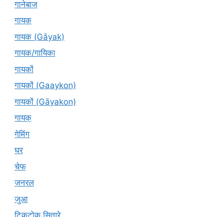
गानेबाज
गायक
गायक (Gāyak)
गायक/गायिका
गायकों
गायकों (Gaaykon)
गायकों (Gāyakon)
गायक्
गेमिंग
घर
चेफ
जनरल
जुआ
टिकटोक सितारे