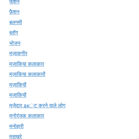
फैशन
फ़ैशन
बलगमी
ब्लॉग
भोजन
मज़ाकगीर
मजाकिया कलाकार
मज़ाकिया कलाकारों
मज़ाकियों
मजाकियों
मज़ेदार ак्ट करने वाले लोग
मनोरंजक कलाकार
मनोहारी
मसख़रे