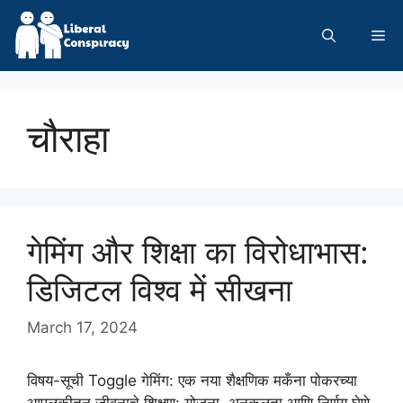
Skip
to
Me
content
चौराहा
गेमिंग और शिक्षा का विरोधाभास:
डिजिटल विश्व में सीखना
March 17, 2024
विषय-सूची Toggle गेमिंग: एक नया शैक्षणिक मकँना पोकरच्या
आपुलकीतून जीवनाचे शिक्षण: योजना, अनुकूलता आणि निर्णय घेणे