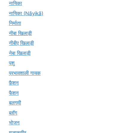
नायिका
नायिका (Nāyikā)
निर्माता
नीबा खिलाड़ी
नीबीए खिलाड़ी
नेबा खिलाड़ी
पशु
प्रभावशाली गायक
फ़ैशन
फैशन
बलगमी
ब्लॉग
भोजन
मज़ाकगीर