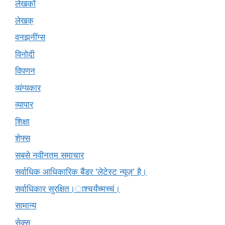
लेखकों
लेखक्
वनझनींग्स
विनोदी
विपणन
व्यंग्यकार
व्यापार
शिक्षा
शेफ्स
सबसे नवीनतम समाचार
सर्वाधिक आधिकारिक बैंडर 'लेटेस्ट न्यूज़' है।
सर्वाधिकार सुरक्षित।ाश्चर्यंच्मच्चं।
सामान्य
सेक्स