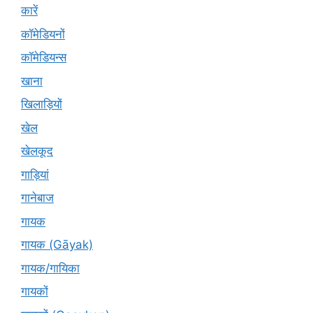
कारें
कॉमेडियनों
कॉमेडियन्स
खाना
खिलाड़ियों
खेल
खेलकूद
गाड़ियां
गानेबाज
गायक
गायक (Gāyak)
गायक/गायिका
गायकों