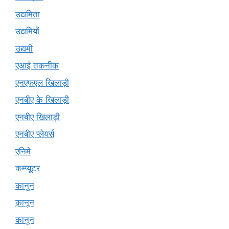
उद्यमिता
उद्यमियों
उद्यमी
एआई तकनीक
एनएफएल खिलाड़ी
एनबीए के खिलाड़ी
एनबीए खिलाड़ी
एनबीए प्लेयर्स
एनिमे
कम्प्यूटर
कानुन
क़ानून
कानून