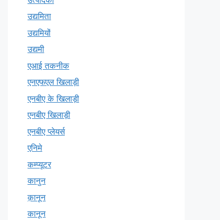
उद्यमिता
उद्यमियों
उद्यमी
एआई तकनीक
एनएफएल खिलाड़ी
एनबीए के खिलाड़ी
एनबीए खिलाड़ी
एनबीए प्लेयर्स
एनिमे
कम्प्यूटर
कानुन
क़ानून
कानून