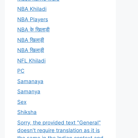
NBA Khiladi
NBA Players
NBA के खिलाड़ी
NBA खिलाड़ी
NBA खिलाड़ी
NFL Khiladi
PC
Samanaya
Samanya
Sex
Shiksha
Sorry, the provided text "General"
doesn't require translation as it is
the same in the Indian context and