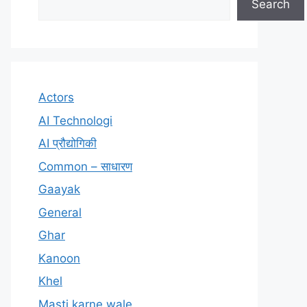
Search
Actors
AI Technologi
AI प्रौद्योगिकी
Common – साधारण
Gaayak
General
Ghar
Kanoon
Khel
Masti karne wale