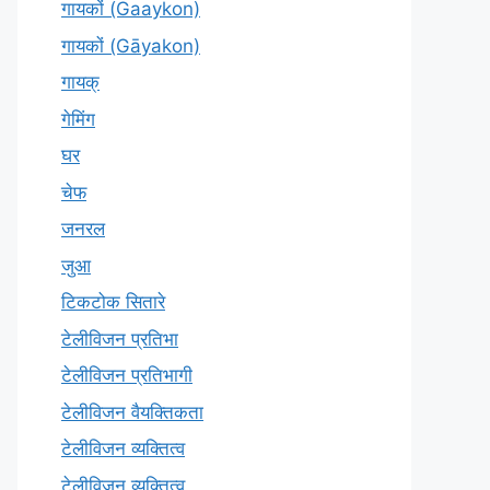
गायकों (Gaaykon)
गायकों (Gāyakon)
गायक्
गेमिंग
घर
चेफ
जनरल
जुआ
टिकटोक सितारे
टेलीविजन प्रतिभा
टेलीविजन प्रतिभागी
टेलीविजन वैयक्तिकता
टेलीविजन व्यक्तित्व
टेलीविज़न व्यक्तित्व