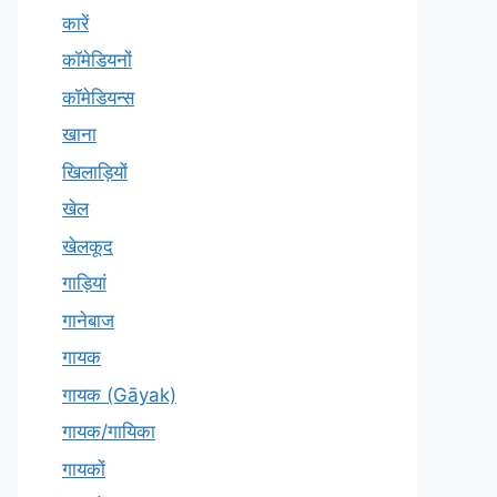
कारें
कॉमेडियनों
कॉमेडियन्स
खाना
खिलाड़ियों
खेल
खेलकूद
गाड़ियां
गानेबाज
गायक
गायक (Gāyak)
गायक/गायिका
गायकों