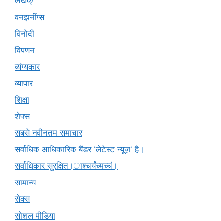
लेखक्
वनझनींग्स
विनोदी
विपणन
व्यंग्यकार
व्यापार
शिक्षा
शेफ्स
सबसे नवीनतम समाचार
सर्वाधिक आधिकारिक बैंडर 'लेटेस्ट न्यूज़' है।
सर्वाधिकार सुरक्षित।ाश्चर्यंच्मच्चं।
सामान्य
सेक्स
सोशल मीडिया