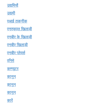
उद्यमियों
उद्यमी
एआई तकनीक
एनएफएल खिलाड़ी
एनबीए के खिलाड़ी
एनबीए खिलाड़ी
एनबीए प्लेयर्स
एनिमे
कम्प्यूटर
कानुन
क़ानून
कानून
कारें