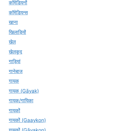
कॉमेडियनों
कॉमेडियन्स
खाना
खिलाड़ियों
खेल
खेलकूद
गाड़ियां
गानेबाज
गायक
गायक (Gāyak)
गायक/गायिका
गायकों
गायकों (Gaaykon)
गायकों (Gāyakon)