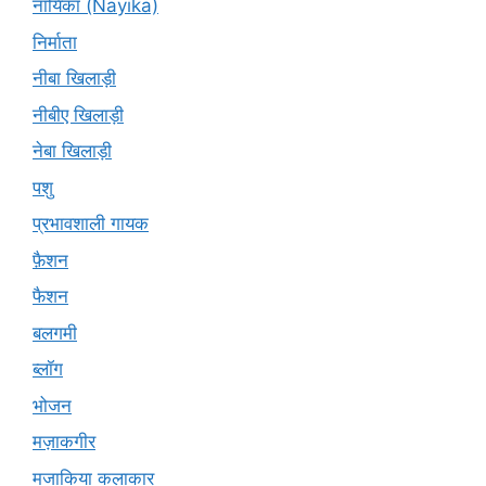
नायिका (Nāyikā)
निर्माता
नीबा खिलाड़ी
नीबीए खिलाड़ी
नेबा खिलाड़ी
पशु
प्रभावशाली गायक
फ़ैशन
फैशन
बलगमी
ब्लॉग
भोजन
मज़ाकगीर
मजाकिया कलाकार