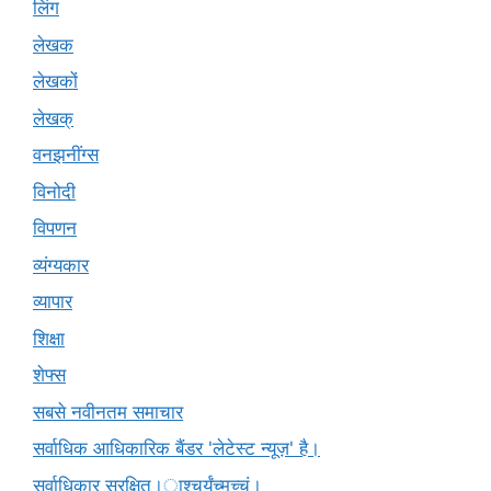
लिंग
लेखक
लेखकों
लेखक्
वनझनींग्स
विनोदी
विपणन
व्यंग्यकार
व्यापार
शिक्षा
शेफ्स
सबसे नवीनतम समाचार
सर्वाधिक आधिकारिक बैंडर 'लेटेस्ट न्यूज़' है।
सर्वाधिकार सुरक्षित।ाश्चर्यंच्मच्चं।