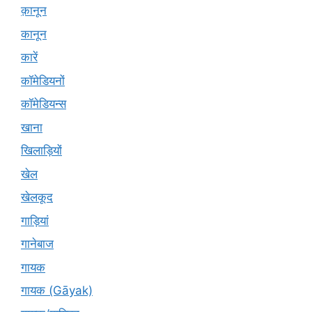
क़ानून
कानून
कारें
कॉमेडियनों
कॉमेडियन्स
खाना
खिलाड़ियों
खेल
खेलकूद
गाड़ियां
गानेबाज
गायक
गायक (Gāyak)