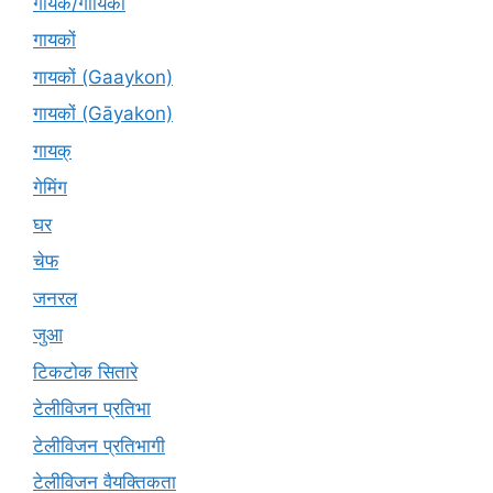
गायक/गायिका
गायकों
गायकों (Gaaykon)
गायकों (Gāyakon)
गायक्
गेमिंग
घर
चेफ
जनरल
जुआ
टिकटोक सितारे
टेलीविजन प्रतिभा
टेलीविजन प्रतिभागी
टेलीविजन वैयक्तिकता