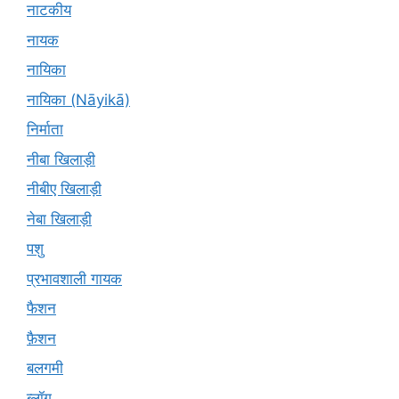
नाटकीय
नायक
नायिका
नायिका (Nāyikā)
निर्माता
नीबा खिलाड़ी
नीबीए खिलाड़ी
नेबा खिलाड़ी
पशु
प्रभावशाली गायक
फैशन
फ़ैशन
बलगमी
ब्लॉग