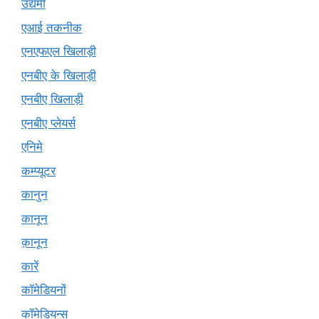
उद्यमी
एआई तकनीक
एनएफएल खिलाड़ी
एनबीए के खिलाड़ी
एनबीए खिलाड़ी
एनबीए प्लेयर्स
एनिमे
कम्प्यूटर
कानुन
कानून
क़ानून
कारें
कॉमेडियनों
कॉमेडियन्स