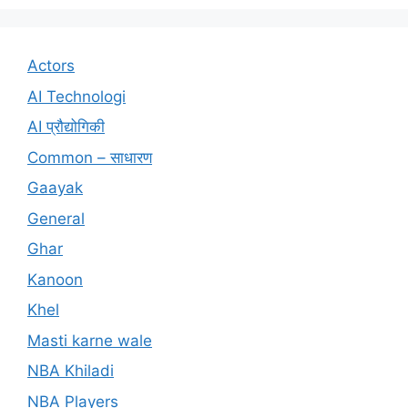
Actors
AI Technologi
AI प्रौद्योगिकी
Common – साधारण
Gaayak
General
Ghar
Kanoon
Khel
Masti karne wale
NBA Khiladi
NBA Players