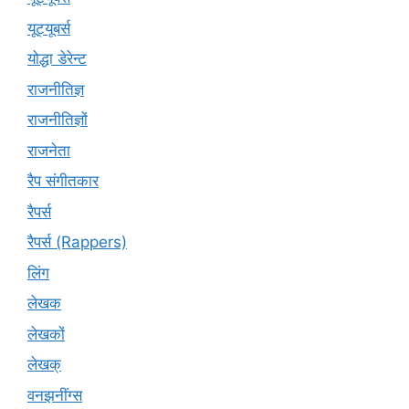
यूट्‍यूबर्स
योद्धा डेरेन्ट
राजनीतिज्ञ
राजनीतिज्ञों
राजनेता
रैप संगीतकार
रैपर्स
रैपर्स (Rappers)
लिंग
लेखक
लेखकों
लेखक्
वनझनींग्स