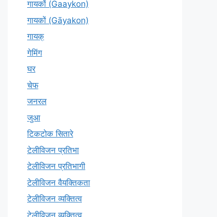
गायकों (Gaaykon)
गायकों (Gāyakon)
गायक्
गेमिंग
घर
चेफ
जनरल
जुआ
टिकटोक सितारे
टेलीविजन प्रतिभा
टेलीविजन प्रतिभागी
टेलीविजन वैयक्तिकता
टेलीविजन व्यक्तित्व
टेलीविज़न व्यक्तित्व