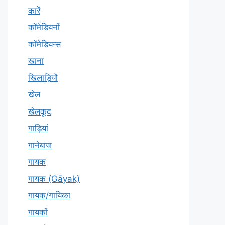
कारें
कॉमेडियनों
कॉमेडियन्स
खाना
खिलाड़ियों
खेल
खेलकूद
गाड़ियां
गानेबाज
गायक
गायक (Gāyak)
गायक/गायिका
गायकों