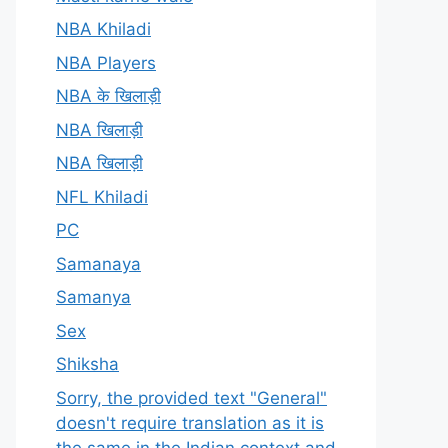
NBA Khiladi
NBA Players
NBA के खिलाड़ी
NBA खिलाड़ी
NBA खिलाड़ी
NFL Khiladi
PC
Samanaya
Samanya
Sex
Shiksha
Sorry, the provided text "General"
doesn't require translation as it is
the same in the Indian context and