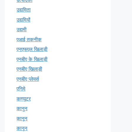
उद्यमिता
उद्यमियों
उद्यमी
एआई तकनीक
एनएफएल खिलाड़ी
एनबीए के खिलाड़ी
एनबीए खिलाड़ी
एनबीए प्लेयर्स
एनिमे
कम्प्यूटर
कानुन
क़ानून
कानून