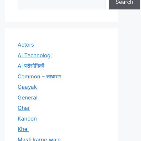
Search
Actors
AI Technologi
AI प्रौद्योगिकी
Common – साधारण
Gaayak
General
Ghar
Kanoon
Khel
Masti karne wale