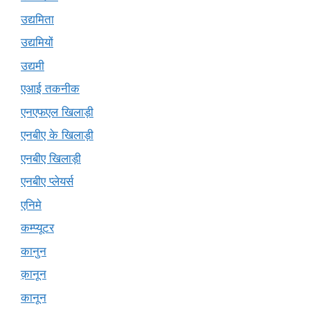
उद्यमिता
उद्यमियों
उद्यमी
एआई तकनीक
एनएफएल खिलाड़ी
एनबीए के खिलाड़ी
एनबीए खिलाड़ी
एनबीए प्लेयर्स
एनिमे
कम्प्यूटर
कानुन
क़ानून
कानून