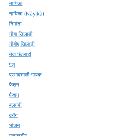
नायिका
नायिका (Nāyikā)
निर्माता
नीबा खिलाड़ी
नीबीए खिलाड़ी
नेबा खिलाड़ी
पशु
प्रभावशाली गायक
फैशन
फ़ैशन
बलगमी
ब्लॉग
भोजन
मज़ाकगीर