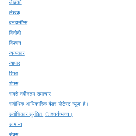
लेखकों
लेखक्
वनझनींग्स
विनोदी
विपणन
व्यंग्यकार
व्यापार
शिक्षा
शेफ्स
सबसे नवीनतम समाचार
सर्वाधिक आधिकारिक बैंडर 'लेटेस्ट न्यूज़' है।
सर्वाधिकार सुरक्षित।ाश्चर्यंच्मच्चं।
सामान्य
सेक्स