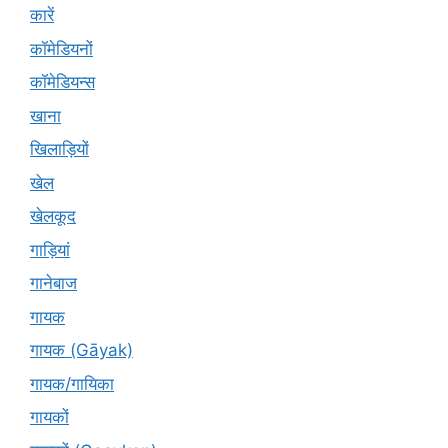
कारें
कॉमेडियनों
कॉमेडियन्स
खाना
खिलाड़ियों
खेल
खेलकूद
गाड़ियां
गानेबाज
गायक
गायक (Gāyak)
गायक/गायिका
गायकों