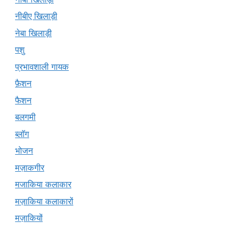
नीबीए खिलाड़ी
नेबा खिलाड़ी
पशु
प्रभावशाली गायक
फ़ैशन
फैशन
बलगमी
ब्लॉग
भोजन
मज़ाकगीर
मजाकिया कलाकार
मज़ाकिया कलाकारों
मज़ाकियों