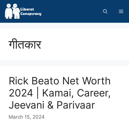
Skip
to
Me
content
गीतकार
Rick Beato Net Worth
2024 | Kamai, Career,
Jeevani & Parivaar
March 15, 2024