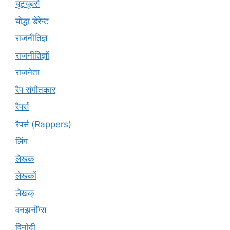
यूट्‍यूबर्स
योद्धा डेरेन्ट
राजनीतिज्ञ
राजनीतिज्ञों
राजनेता
रैप संगीतकार
रैपर्स
रैपर्स (Rappers)
लिंग
लेखक
लेखकों
लेखक्
वनझनींग्स
विनोदी