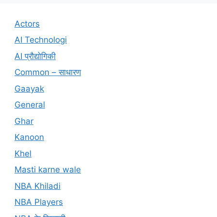
Actors
AI Technologi
AI प्रौद्योगिकी
Common – साधारण
Gaayak
General
Ghar
Kanoon
Khel
Masti karne wale
NBA Khiladi
NBA Players