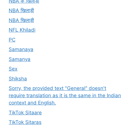
NBA के खिलाड़ी
NBA खिलाड़ी
NBA खिलाड़ी
NFL Khiladi
PC
Samanaya
Samanya
Sex
Shiksha
Sorry, the provided text "General" doesn't
require translation as it is the same in the Indian
context and English.
TikTok Sitaare
TikTok Sitaras