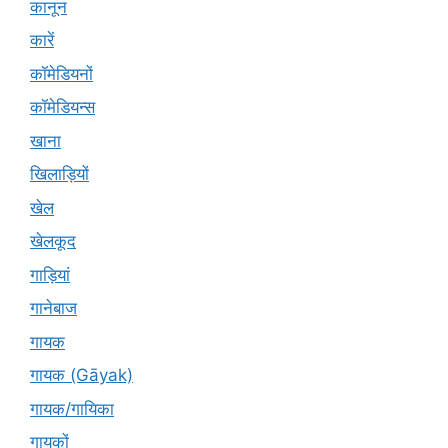
कानून
कारें
कॉमेडियनों
कॉमेडियन्स
खाना
खिलाड़ियों
खेल
खेलकूद
गाड़ियां
गानेबाज
गायक
गायक (Gāyak)
गायक/गायिका
गायकों