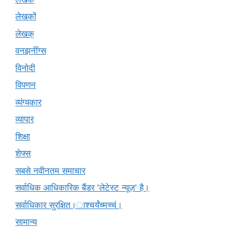
लेखकों
लेखक्
वनझनींग्स
विनोदी
विपणन
व्यंग्यकार
व्यापार
शिक्षा
शेफ्स
सबसे नवीनतम समाचार
सर्वाधिक आधिकारिक बैंडर 'लेटेस्ट न्यूज़' है।
सर्वाधिकार सुरक्षित।ाश्चर्यंच्मच्चं।
सामान्य