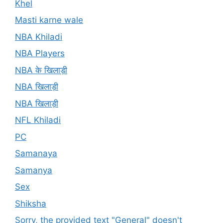
Khel
Masti karne wale
NBA Khiladi
NBA Players
NBA के खिलाड़ी
NBA खिलाड़ी
NBA खिलाड़ी
NFL Khiladi
PC
Samanaya
Samanya
Sex
Shiksha
Sorry, the provided text "General" doesn't