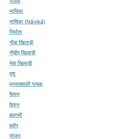
नायक
नायिका
नायिका (Nāyikā)
निर्माता
नीबा खिलाड़ी
नीबीए खिलाड़ी
नेबा खिलाड़ी
पशु
प्रभावशाली गायक
फैशन
फ़ैशन
बलगमी
ब्लॉग
भोजन