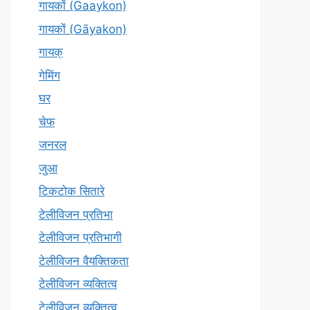
गायकों (Gaaykon)
गायकों (Gāyakon)
गायक्
गेमिंग
घर
चेफ
जनरल
जुआ
टिकटोक सितारे
टेलीविजन प्रतिभा
टेलीविजन प्रतिभागी
टेलीविजन वैयक्तिकता
टेलीविजन व्यक्तित्व
टेलीविज़न व्यक्तित्व