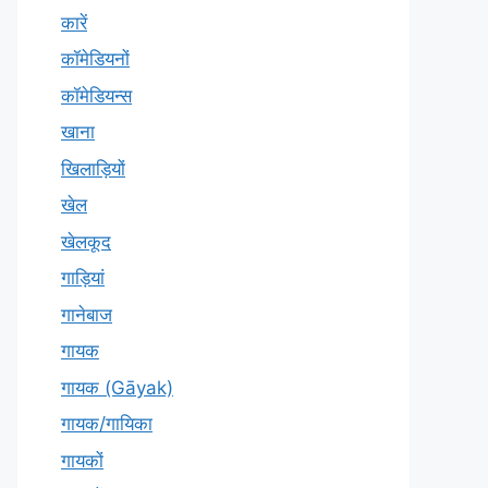
कारें
कॉमेडियनों
कॉमेडियन्स
खाना
खिलाड़ियों
खेल
खेलकूद
गाड़ियां
गानेबाज
गायक
गायक (Gāyak)
गायक/गायिका
गायकों