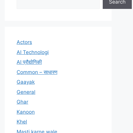
Search
Actors
AI Technologi
AI प्रौद्योगिकी
Common – साधारण
Gaayak
General
Ghar
Kanoon
Khel
Masti karne wale