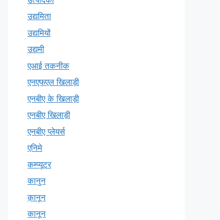
उद्यमिता
उद्यमियों
उद्यमी
एआई तकनीक
एनएफएल खिलाड़ी
एनबीए के खिलाड़ी
एनबीए खिलाड़ी
एनबीए प्लेयर्स
एनिमे
कम्प्यूटर
कानुन
क़ानून
कानून