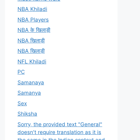
NBA Khiladi
NBA Players
NBA के खिलाड़ी
NBA खिलाड़ी
NBA खिलाड़ी
NFL Khiladi
PC
Samanaya
Samanya
Sex
Shiksha
Sorry, the provided text "General"
doesn't require translation as it is
the same in the Indian context and