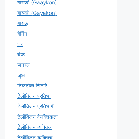
गायकों (Gaaykon)
गायकों (Gāyakon)
गायक्
गेमिंग
घर
चेफ
जनरल
जुआ
टिकटोक सितारे
टेलीविजन प्रतिभा
टेलीविजन प्रतिभागी
टेलीविजन वैयक्तिकता
टेलीविजन व्यक्तित्व
टेलीविज़न व्यक्तित्व