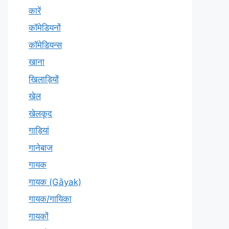
कारें
कॉमेडियनों
कॉमेडियन्स
खाना
खिलाड़ियों
खेल
खेलकूद
गाड़ियां
गानेबाज
गायक
गायक (Gāyak)
गायक/गायिका
गायकों