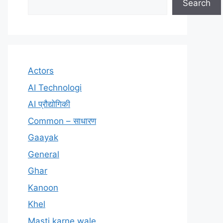
Search
Actors
AI Technologi
AI प्रौद्योगिकी
Common – साधारण
Gaayak
General
Ghar
Kanoon
Khel
Masti karne wale