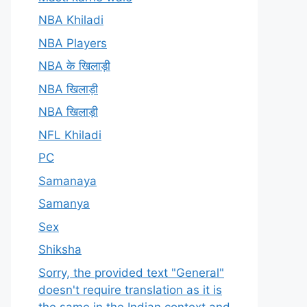
NBA Khiladi
NBA Players
NBA के खिलाड़ी
NBA खिलाड़ी
NBA खिलाड़ी
NFL Khiladi
PC
Samanaya
Samanya
Sex
Shiksha
Sorry, the provided text "General"
doesn't require translation as it is
the same in the Indian context and