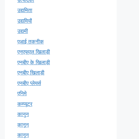
उद्यमिता
उद्यमियों
उद्यमी
एआई तकनीक
एनएफएल खिलाड़ी
एनबीए के खिलाड़ी
एनबीए खिलाड़ी
एनबीए प्लेयर्स
एनिमे
कम्प्यूटर
कानुन
क़ानून
कानून