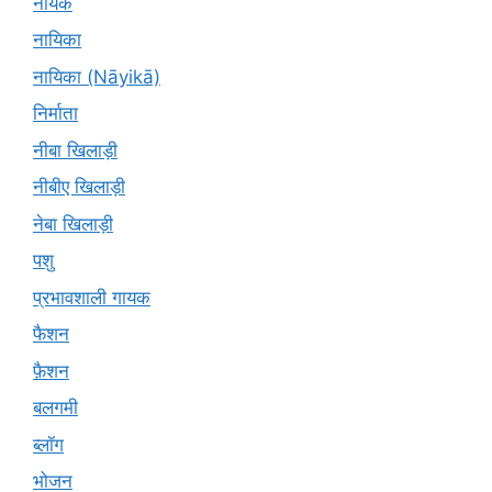
नायक
नायिका
नायिका (Nāyikā)
निर्माता
नीबा खिलाड़ी
नीबीए खिलाड़ी
नेबा खिलाड़ी
पशु
प्रभावशाली गायक
फैशन
फ़ैशन
बलगमी
ब्लॉग
भोजन