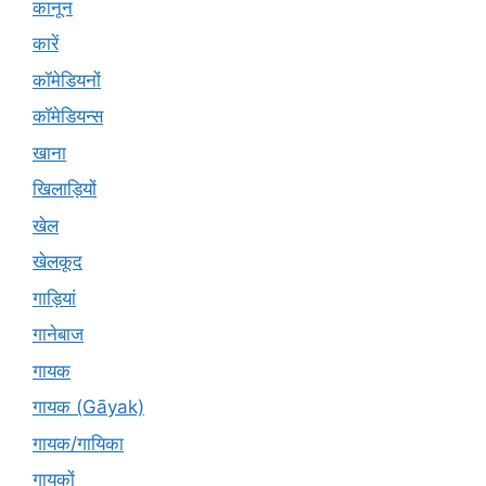
कानून
कारें
कॉमेडियनों
कॉमेडियन्स
खाना
खिलाड़ियों
खेल
खेलकूद
गाड़ियां
गानेबाज
गायक
गायक (Gāyak)
गायक/गायिका
गायकों