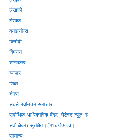
लेखकों
लेखक्
वनझनींग्स
विनोदी
विपणन
व्यंग्यकार
व्यापार
शिक्षा
शेफ्स
सबसे नवीनतम समाचार
सर्वाधिक आधिकारिक बैंडर 'लेटेस्ट न्यूज़' है।
सर्वाधिकार सुरक्षित।ाश्चर्यंच्मच्चं।
सामान्य