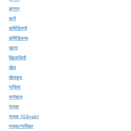
कानून
कारें
कॉमेडियनों
कॉमेडियन्स
खाना
खिलाड़ियों
खेल
खेलकूद
गाड़ियां
गानेबाज
गायक
गायक (Gāyak)
गायक/गायिका