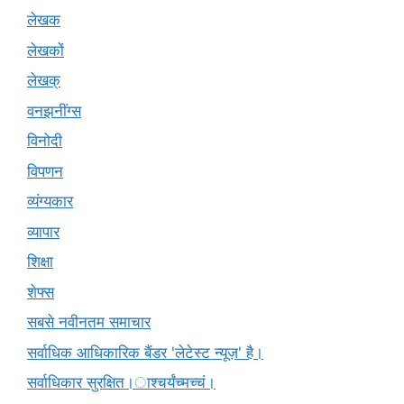
लेखक
लेखकों
लेखक्
वनझनींग्स
विनोदी
विपणन
व्यंग्यकार
व्यापार
शिक्षा
शेफ्स
सबसे नवीनतम समाचार
सर्वाधिक आधिकारिक बैंडर 'लेटेस्ट न्यूज़' है।
सर्वाधिकार सुरक्षित।ाश्चर्यंच्मच्चं।