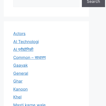
Search
Actors
AI Technologi
AI प्रौद्योगिकी
Common – साधारण
Gaayak
General
Ghar
Kanoon
Khel
Masti karne wale