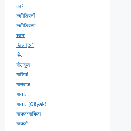
कारें
कॉमेडियनों
कॉमेडियन्स
खाना
खिलाड़ियों
खेल
खेलकूद
गाड़ियां
गानेबाज
गायक
गायक (Gāyak)
गायक/गायिका
गायकों