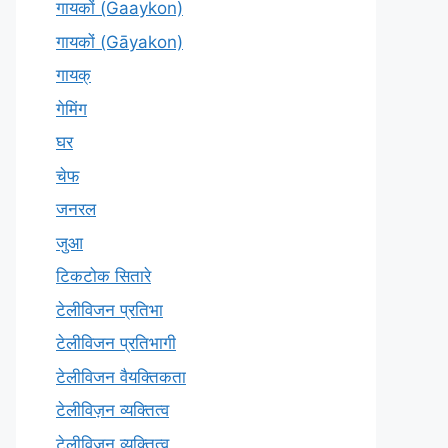
गायकों (Gaaykon)
गायकों (Gāyakon)
गायक्
गेमिंग
घर
चेफ
जनरल
जुआ
टिकटोक सितारे
टेलीविजन प्रतिभा
टेलीविजन प्रतिभागी
टेलीविजन वैयक्तिकता
टेलीविज़न व्यक्तित्व
टेलीविजन व्यक्तित्व