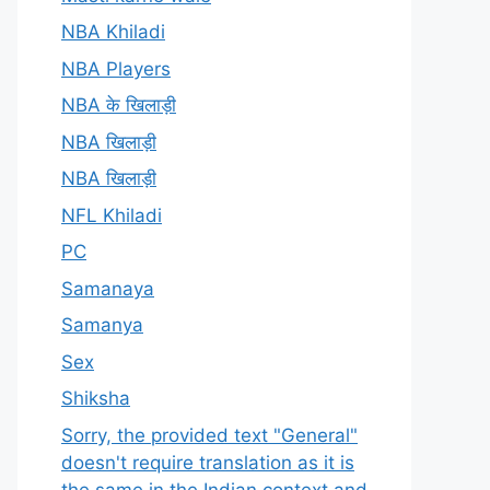
NBA Khiladi
NBA Players
NBA के खिलाड़ी
NBA खिलाड़ी
NBA खिलाड़ी
NFL Khiladi
PC
Samanaya
Samanya
Sex
Shiksha
Sorry, the provided text "General"
doesn't require translation as it is
the same in the Indian context and