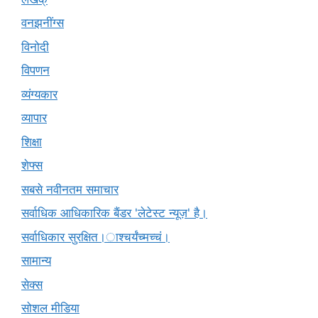
वनझनींग्स
विनोदी
विपणन
व्यंग्यकार
व्यापार
शिक्षा
शेफ्स
सबसे नवीनतम समाचार
सर्वाधिक आधिकारिक बैंडर 'लेटेस्ट न्यूज़' है।
सर्वाधिकार सुरक्षित।ाश्चर्यंच्मच्चं।
सामान्य
सेक्स
सोशल मीडिया