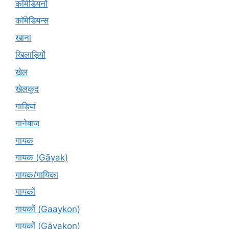
कॉमेडियनों
कॉमेडियन्स
खाना
खिलाड़ियों
खेल
खेलकूद
गाड़ियां
गानेबाज
गायक
गायक (Gāyak)
गायक/गायिका
गायकों
गायकों (Gaaykon)
गायकों (Gāyakon)