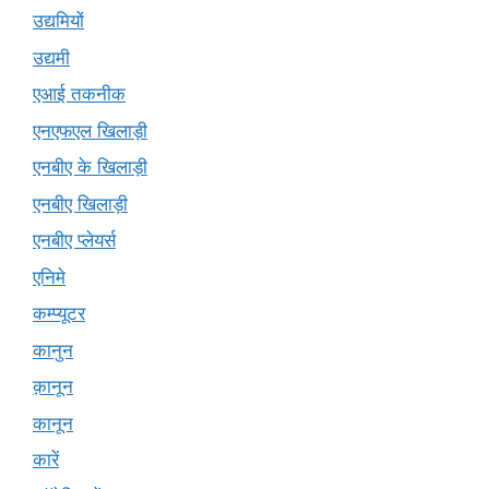
उद्यमियों
उद्यमी
एआई तकनीक
एनएफएल खिलाड़ी
एनबीए के खिलाड़ी
एनबीए खिलाड़ी
एनबीए प्लेयर्स
एनिमे
कम्प्यूटर
कानुन
क़ानून
कानून
कारें