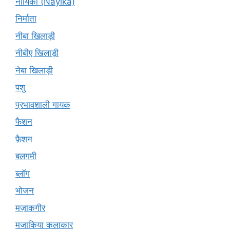
नायिका (Nāyikā)
निर्माता
नीबा खिलाड़ी
नीबीए खिलाड़ी
नेबा खिलाड़ी
पशु
प्रभावशाली गायक
फैशन
फ़ैशन
बलगमी
ब्लॉग
भोजन
मज़ाकगीर
मजाकिया कलाकार