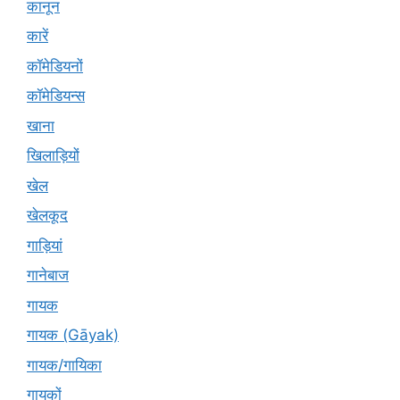
कानून
कारें
कॉमेडियनों
कॉमेडियन्स
खाना
खिलाड़ियों
खेल
खेलकूद
गाड़ियां
गानेबाज
गायक
गायक (Gāyak)
गायक/गायिका
गायकों