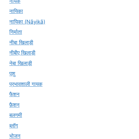
नायक
नायिका
नायिका (Nāyikā)
निर्माता
नीबा खिलाड़ी
नीबीए खिलाड़ी
नेबा खिलाड़ी
पशु
प्रभावशाली गायक
फैशन
फ़ैशन
बलगमी
ब्लॉग
भोजन