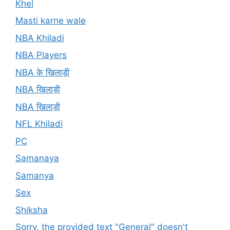
Khel
Masti karne wale
NBA Khiladi
NBA Players
NBA के खिलाड़ी
NBA खिलाड़ी
NBA खिलाड़ी
NFL Khiladi
PC
Samanaya
Samanya
Sex
Shiksha
Sorry, the provided text "General" doesn't