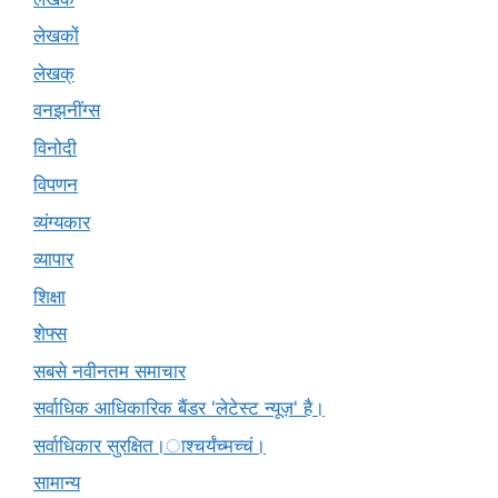
लेखकों
लेखक्
वनझनींग्स
विनोदी
विपणन
व्यंग्यकार
व्यापार
शिक्षा
शेफ्स
सबसे नवीनतम समाचार
सर्वाधिक आधिकारिक बैंडर 'लेटेस्ट न्यूज़' है।
सर्वाधिकार सुरक्षित।ाश्चर्यंच्मच्चं।
सामान्य