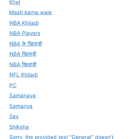
Khel
Masti karne wale
NBA Khiladi
NBA Players
NBA के खिलाड़ी
NBA खिलाड़ी
NBA खिलाड़ी
NFL Khiladi
PC
Samanaya
Samanya
Sex
Shiksha
Sorry, the provided text "General" doesn't