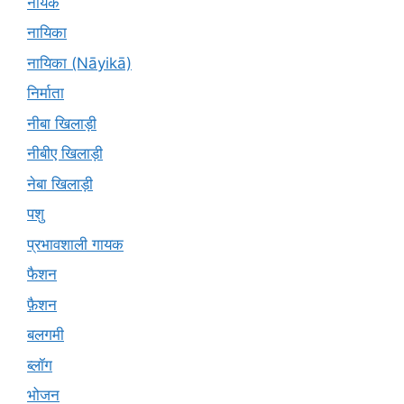
नायक
नायिका
नायिका (Nāyikā)
निर्माता
नीबा खिलाड़ी
नीबीए खिलाड़ी
नेबा खिलाड़ी
पशु
प्रभावशाली गायक
फैशन
फ़ैशन
बलगमी
ब्लॉग
भोजन