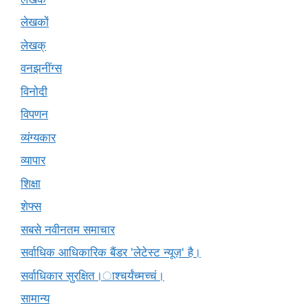
लेखकों
लेखक्
वनझनींग्स
विनोदी
विपणन
व्यंग्यकार
व्यापार
शिक्षा
शेफ्स
सबसे नवीनतम समाचार
सर्वाधिक आधिकारिक बैंडर 'लेटेस्ट न्यूज़' है।
सर्वाधिकार सुरक्षित।ाश्चर्यंच्मच्चं।
सामान्य