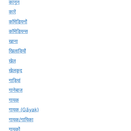
कानून
कारें
कॉमेडियनों
कॉमेडियन्स
खाना
खिलाड़ियों
खेल
खेलकूद
गाड़ियां
गानेबाज
गायक
गायक (Gāyak)
गायक/गायिका
गायकों