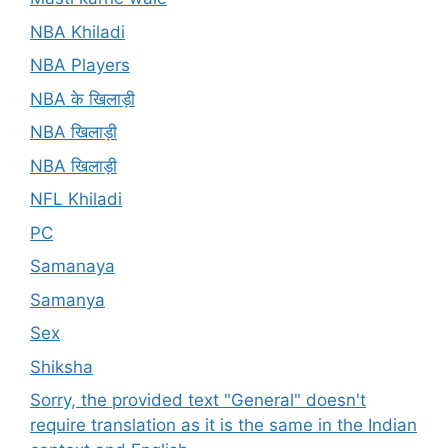
NBA Khiladi
NBA Players
NBA के खिलाड़ी
NBA खिलाड़ी
NBA खिलाड़ी
NFL Khiladi
PC
Samanaya
Samanya
Sex
Shiksha
Sorry, the provided text "General" doesn't
require translation as it is the same in the Indian