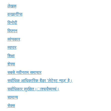
लेखक्
वनझनींग्स
विनोदी
विपणन
व्यंग्यकार
व्यापार
शिक्षा
शेफ्स
सबसे नवीनतम समाचार
सर्वाधिक आधिकारिक बैंडर 'लेटेस्ट न्यूज़' है।
सर्वाधिकार सुरक्षित।ाश्चर्यंच्मच्चं।
सामान्य
सेक्स