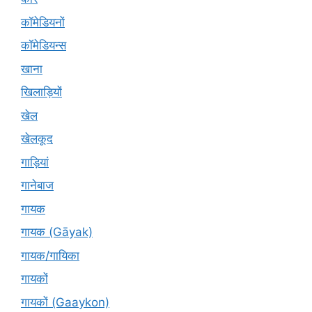
कॉमेडियनों
कॉमेडियन्स
खाना
खिलाड़ियों
खेल
खेलकूद
गाड़ियां
गानेबाज
गायक
गायक (Gāyak)
गायक/गायिका
गायकों
गायकों (Gaaykon)