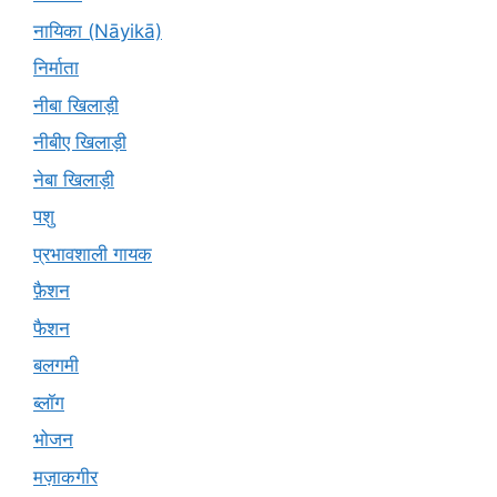
नायिका (Nāyikā)
निर्माता
नीबा खिलाड़ी
नीबीए खिलाड़ी
नेबा खिलाड़ी
पशु
प्रभावशाली गायक
फ़ैशन
फैशन
बलगमी
ब्लॉग
भोजन
मज़ाकगीर