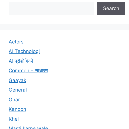
Search
Actors
AI Technologi
AI प्रौद्योगिकी
Common – साधारण
Gaayak
General
Ghar
Kanoon
Khel
Masti karne wale