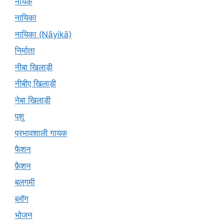
नायक
नायिका
नायिका (Nāyikā)
निर्माता
नीबा खिलाड़ी
नीबीए खिलाड़ी
नेबा खिलाड़ी
पशु
प्रभावशाली गायक
फैशन
फ़ैशन
बलगमी
ब्लॉग
भोजन