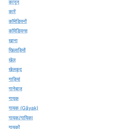
कानून
कारें
कॉमेडियनों
कॉमेडियन्स
खाना
खिलाड़ियों
खेल
खेलकूद
गाड़ियां
गानेबाज
गायक
गायक (Gāyak)
गायक/गायिका
गायकों