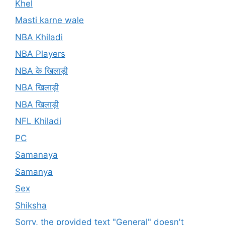
Khel
Masti karne wale
NBA Khiladi
NBA Players
NBA के खिलाड़ी
NBA खिलाड़ी
NBA खिलाड़ी
NFL Khiladi
PC
Samanaya
Samanya
Sex
Shiksha
Sorry, the provided text "General" doesn't