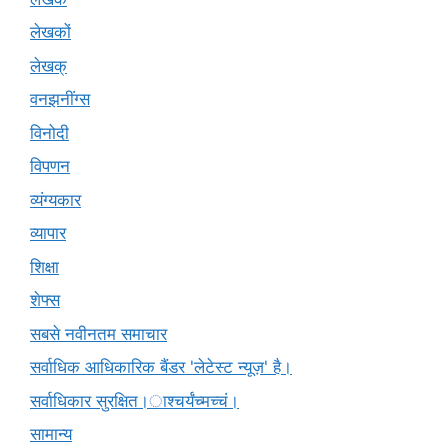
लेखकों
लेखक्
वनझनींग्स
विनोदी
विपणन
व्यंग्यकार
व्यापार
शिक्षा
शेफ्स
सबसे नवीनतम समाचार
सर्वाधिक आधिकारिक बैंडर 'लेटेस्ट न्यूज़' है।
सर्वाधिकार सुरक्षित।ाश्चर्यंच्मच्चं।
सामान्य