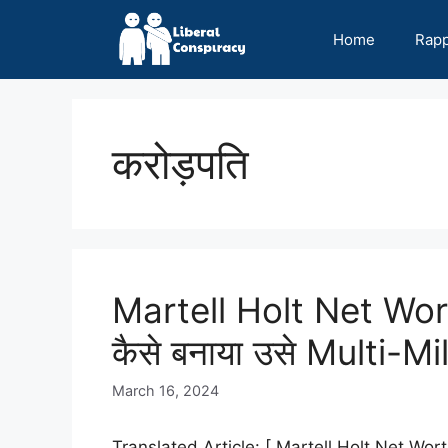
Skip
to
Home
Rap
content
करोड़पति
Martell Holt Net Wor
कैसे बनाया उसे Multi-Mi
March 16, 2024
Translated Article: [ Martell Holt Net Worth: ज