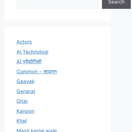
Search
Actors
AI Technologi
AI प्रौद्योगिकी
Common – साधारण
Gaayak
General
Ghar
Kanoon
Khel
Masti karne wale