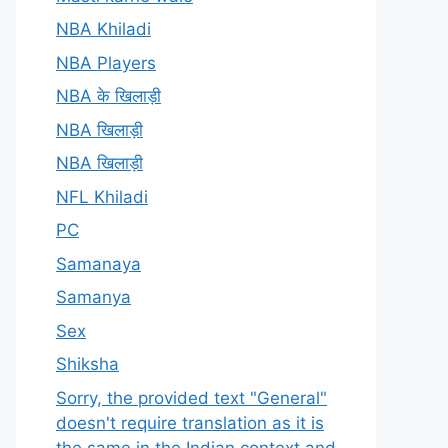
NBA Khiladi
NBA Players
NBA के खिलाड़ी
NBA खिलाड़ी
NBA खिलाड़ी
NFL Khiladi
PC
Samanaya
Samanya
Sex
Shiksha
Sorry, the provided text "General"
doesn't require translation as it is
the same in the Indian context and