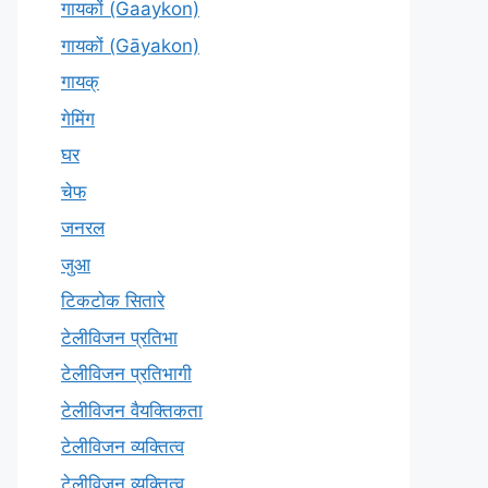
गायकों (Gaaykon)
गायकों (Gāyakon)
गायक्
गेमिंग
घर
चेफ
जनरल
जुआ
टिकटोक सितारे
टेलीविजन प्रतिभा
टेलीविजन प्रतिभागी
टेलीविजन वैयक्तिकता
टेलीविजन व्यक्तित्व
टेलीविज़न व्यक्तित्व