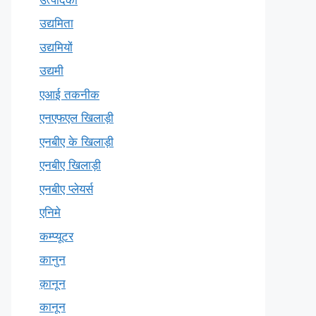
उद्यमिता
उद्यमियों
उद्यमी
एआई तकनीक
एनएफएल खिलाड़ी
एनबीए के खिलाड़ी
एनबीए खिलाड़ी
एनबीए प्लेयर्स
एनिमे
कम्प्यूटर
कानुन
क़ानून
कानून