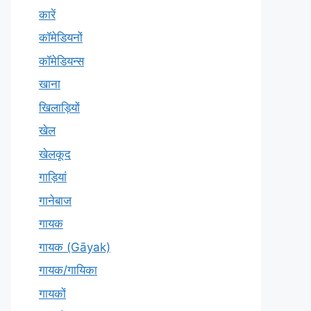
कारें
कॉमेडियनों
कॉमेडियन्स
खाना
खिलाड़ियों
खेल
खेलकूद
गाड़ियां
गानेबाज
गायक
गायक (Gāyak)
गायक/गायिका
गायकों