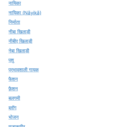
नायिका
नायिका (Nāyikā)
निर्माता
नीबा खिलाड़ी
नीबीए खिलाड़ी
नेबा खिलाड़ी
पशु
प्रभावशाली गायक
फैशन
फ़ैशन
बलगमी
ब्लॉग
भोजन
मज़ाकगीर