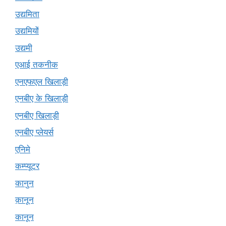
उद्यमिता
उद्यमियों
उद्यमी
एआई तकनीक
एनएफएल खिलाड़ी
एनबीए के खिलाड़ी
एनबीए खिलाड़ी
एनबीए प्लेयर्स
एनिमे
कम्प्यूटर
कानुन
क़ानून
कानून