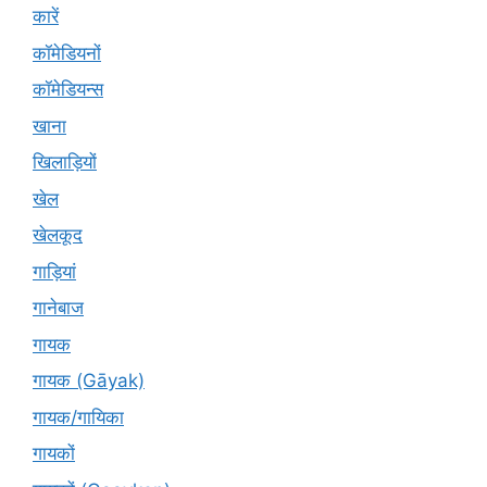
कारें
कॉमेडियनों
कॉमेडियन्स
खाना
खिलाड़ियों
खेल
खेलकूद
गाड़ियां
गानेबाज
गायक
गायक (Gāyak)
गायक/गायिका
गायकों