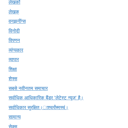
लेखकों
लेखक्
वनझनींग्स
विनोदी
विपणन
व्यंग्यकार
व्यापार
शिक्षा
शेफ्स
सबसे नवीनतम समाचार
सर्वाधिक आधिकारिक बैंडर 'लेटेस्ट न्यूज़' है।
सर्वाधिकार सुरक्षित।ाश्चर्यंच्मच्चं।
सामान्य
सेक्स