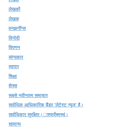
लेखकों
लेखक्
वनझनींग्स
विनोदी
विपणन
व्यंग्यकार
व्यापार
शिक्षा
शेफ्स
सबसे नवीनतम समाचार
सर्वाधिक आधिकारिक बैंडर 'लेटेस्ट न्यूज़' है।
सर्वाधिकार सुरक्षित।ाश्चर्यंच्मच्चं।
सामान्य