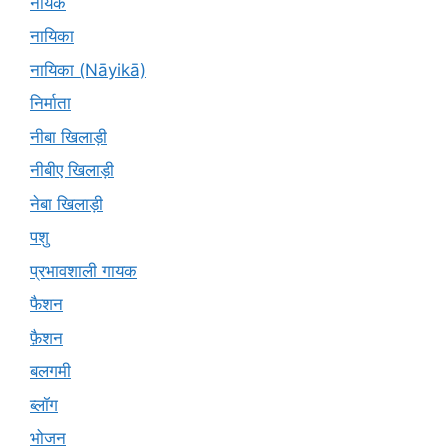
नायक
नायिका
नायिका (Nāyikā)
निर्माता
नीबा खिलाड़ी
नीबीए खिलाड़ी
नेबा खिलाड़ी
पशु
प्रभावशाली गायक
फैशन
फ़ैशन
बलगमी
ब्लॉग
भोजन