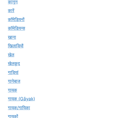
कानून
कारें
कॉमेडियनों
कॉमेडियन्स
खाना
खिलाड़ियों
खेल
खेलकूद
गाड़ियां
गानेबाज
गायक
गायक (Gāyak)
गायक/गायिका
गायकों