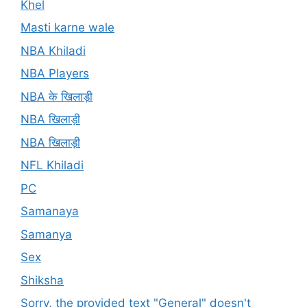
Khel
Masti karne wale
NBA Khiladi
NBA Players
NBA के खिलाड़ी
NBA खिलाड़ी
NBA खिलाड़ी
NFL Khiladi
PC
Samanaya
Samanya
Sex
Shiksha
Sorry, the provided text "General" doesn't