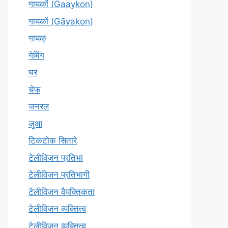
गायकों (Gaaykon)
गायकों (Gāyakon)
गायक्
गेमिंग
घर
चेफ
जनरल
जुआ
टिकटोक सितारे
टेलीविजन प्रतिभा
टेलीविजन प्रतिभागी
टेलीविजन वैयक्तिकता
टेलीविजन व्यक्तित्व
टेलीविज़न व्यक्तित्व