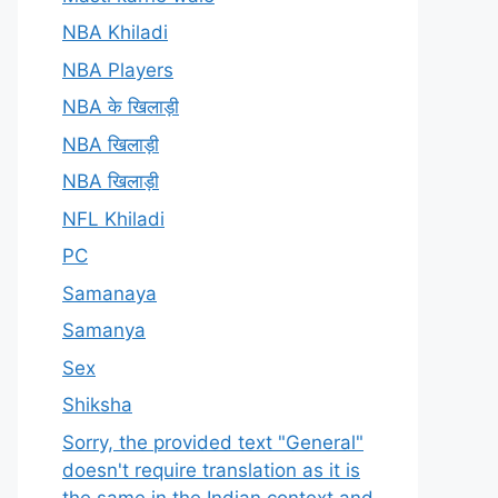
NBA Khiladi
NBA Players
NBA के खिलाड़ी
NBA खिलाड़ी
NBA खिलाड़ी
NFL Khiladi
PC
Samanaya
Samanya
Sex
Shiksha
Sorry, the provided text "General"
doesn't require translation as it is
the same in the Indian context and