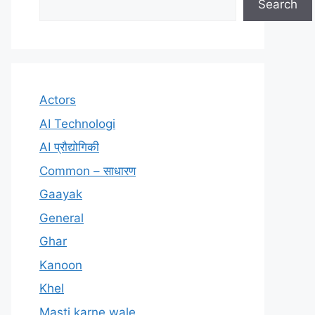
Search
Actors
AI Technologi
AI प्रौद्योगिकी
Common – साधारण
Gaayak
General
Ghar
Kanoon
Khel
Masti karne wale