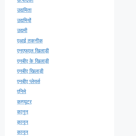
उद्यमिता
उद्यमियों
उद्यमी
एआई तकनीक
एनएफएल खिलाड़ी
एनबीए के खिलाड़ी
एनबीए खिलाड़ी
एनबीए प्लेयर्स
एनिमे
कम्प्यूटर
कानुन
क़ानून
कानून