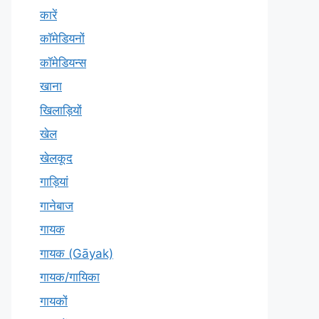
कारें
कॉमेडियनों
कॉमेडियन्स
खाना
खिलाड़ियों
खेल
खेलकूद
गाड़ियां
गानेबाज
गायक
गायक (Gāyak)
गायक/गायिका
गायकों