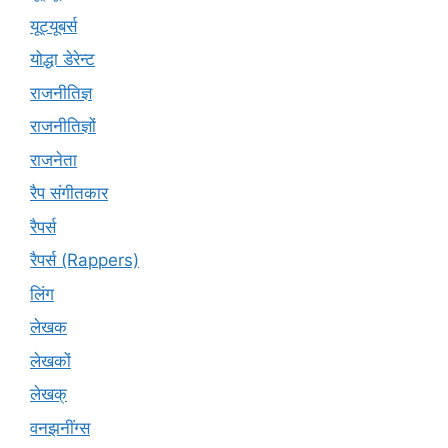
यूट्‍यूबर्स
योद्धा डेरेन्ट
राजनीतिज्ञ
राजनीतिज्ञों
राजनेता
रैप संगीतकार
रैपर्स
रैपर्स (Rappers)
लिंग
लेखक
लेखकों
लेखक्
वनझनींग्स