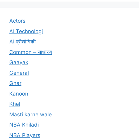
Actors
AI Technologi
AI प्रौद्योगिकी
Common – साधारण
Gaayak
General
Ghar
Kanoon
Khel
Masti karne wale
NBA Khiladi
NBA Players