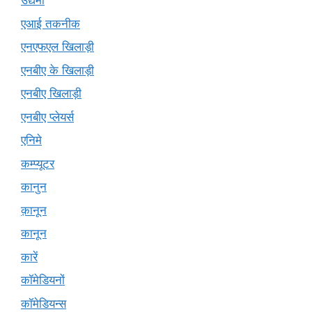
उद्यमी
एआई तकनीक
एनएफएल खिलाड़ी
एनबीए के खिलाड़ी
एनबीए खिलाड़ी
एनबीए प्लेयर्स
एनिमे
कम्प्यूटर
कानुन
क़ानून
कानून
कारें
कॉमेडियनों
कॉमेडियन्स