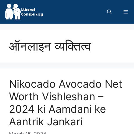
Skip
to
Me
content
ऑनलाइन व्यक्तित्व
Nikocado Avocado Net
Worth Vishleshan –
2024 ki Aamdani ke
Aantrik Jankari
March 15, 2024