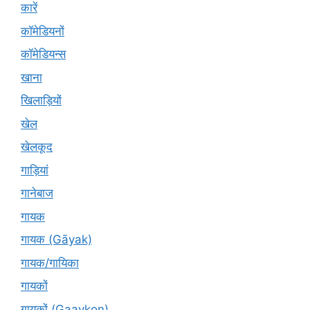
कारें
कॉमेडियनों
कॉमेडियन्स
खाना
खिलाड़ियों
खेल
खेलकूद
गाड़ियां
गानेबाज
गायक
गायक (Gāyak)
गायक/गायिका
गायकों
गायकों (Gaaykon)