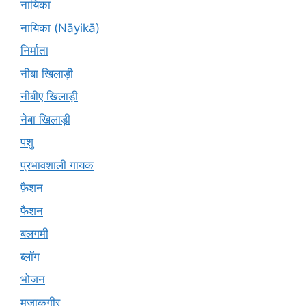
नायिका
नायिका (Nāyikā)
निर्माता
नीबा खिलाड़ी
नीबीए खिलाड़ी
नेबा खिलाड़ी
पशु
प्रभावशाली गायक
फ़ैशन
फैशन
बलगमी
ब्लॉग
भोजन
मज़ाकगीर