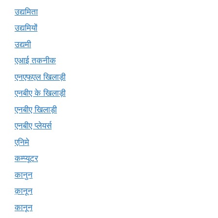
उद्यमिता
उद्यमियों
उद्यमी
एआई तकनीक
एनएफएल खिलाड़ी
एनबीए के खिलाड़ी
एनबीए खिलाड़ी
एनबीए प्लेयर्स
एनिमे
कम्प्यूटर
कानुन
क़ानून
कानून