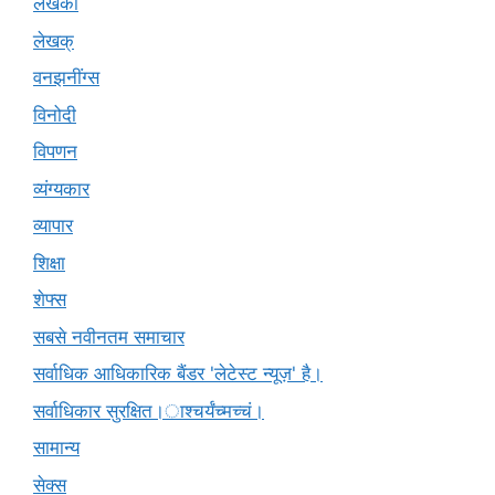
लेखकों
लेखक्
वनझनींग्स
विनोदी
विपणन
व्यंग्यकार
व्यापार
शिक्षा
शेफ्स
सबसे नवीनतम समाचार
सर्वाधिक आधिकारिक बैंडर 'लेटेस्ट न्यूज़' है।
सर्वाधिकार सुरक्षित।ाश्चर्यंच्मच्चं।
सामान्य
सेक्स