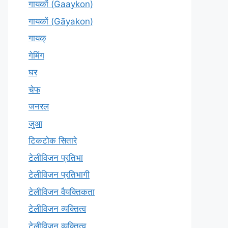
गायकों (Gaaykon)
गायकों (Gāyakon)
गायक्
गेमिंग
घर
चेफ
जनरल
जुआ
टिकटोक सितारे
टेलीविजन प्रतिभा
टेलीविजन प्रतिभागी
टेलीविजन वैयक्तिकता
टेलीविजन व्यक्तित्व
टेलीविज़न व्यक्तित्व