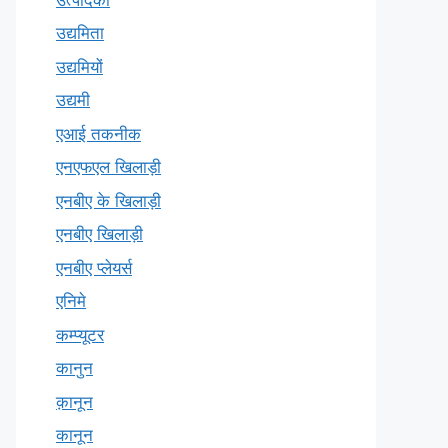
उद्यमिता
उद्यमियों
उद्यमी
एआई तकनीक
एनएफएल खिलाड़ी
एनबीए के खिलाड़ी
एनबीए खिलाड़ी
एनबीए प्लेयर्स
एनिमे
कम्प्यूटर
कानुन
क़ानून
कानून