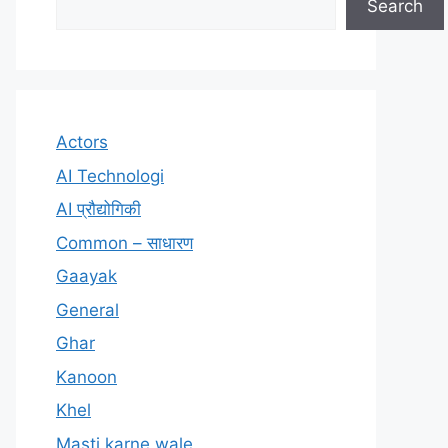
Search
Actors
AI Technologi
AI प्रौद्योगिकी
Common – साधारण
Gaayak
General
Ghar
Kanoon
Khel
Masti karne wale