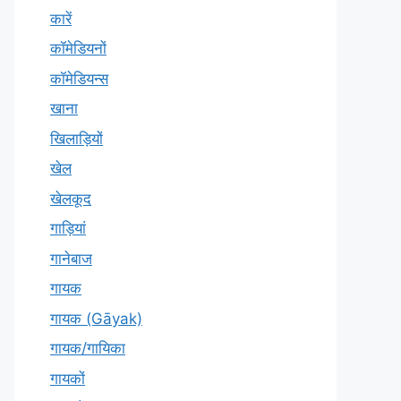
कारें
कॉमेडियनों
कॉमेडियन्स
खाना
खिलाड़ियों
खेल
खेलकूद
गाड़ियां
गानेबाज
गायक
गायक (Gāyak)
गायक/गायिका
गायकों