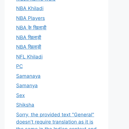
NBA Khiladi
NBA Players
NBA के खिलाड़ी
NBA खिलाड़ी
NBA खिलाड़ी
NFL Khiladi
PC
Samanaya
Samanya
Sex
Shiksha
Sorry, the provided text "General"
doesn't require translation as it is
the same in the Indian context and